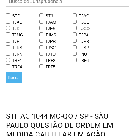
STF
STJ
TJAC
TJAL
TJAM
TJCE
TJDF
TJES
TJGO
TJMG
TJMS
TJPA
TJPI
TJPR
TJRR
TJRS
TJSC
TJSP
TJRN
TJTO
TNU
TRF1
TRF2
TRF3
TRF4
TRF5
Busca
STF AC 1044 MC-QO / SP - SÃO
PAULO QUESTÃO DE ORDEM EM
MEDIDA CAUTELAR EM AÇÃO