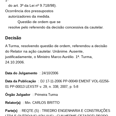
1º

   do art. 3º da Lei nº 9.718/98).

Ocorrência dos pressupostos

   autorizadores da medida.

            Questão de ordem que se

   resolve pelo referendo da decisão concessiva da cautelar.
Decisão
A Turma, resolvendo questão de ordem, referendou a decisão
do Relator na ação cautelar. Unânime. Ausente,
justificadamente, o Ministro Marco Aurélio. 1ª. Turma,
24.10.2006.
Data do Julgamento
:
24/10/2006
Data da Publicação
:
DJ 17-11-2006 PP-00049 EMENT VOL-02256-
01 PP-00013 LEXSTF v. 29, n. 338, 2007, p. 5-8
Órgão Julgador
:
Primeira Turma
Relator(a)
:
Min. CARLOS BRITTO
Parte(s)
:
REQTE.(S) : TRIEDRO ENGENHARIA E CONSTRUÇÕES