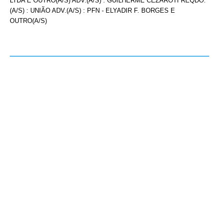
LTDA E OUTRO(A/S) ADV.(A/S) : GUILHERME CEZAROTI REQDO.
(A/S) : UNIÃO ADV.(A/S) : PFN - ELYADIR F. BORGES E
OUTRO(A/S)