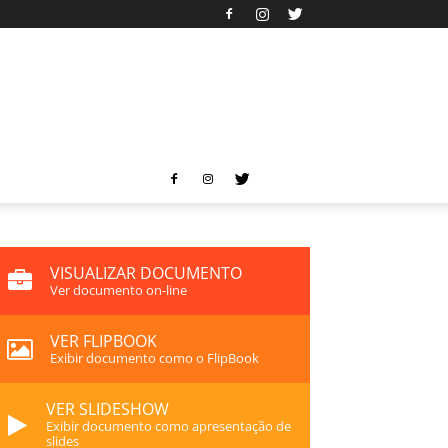
VISUALIZAR DOCUMENTO
Ver documento on-line
VER FLIPBOOK
Exibir documento como o FlipBook
VER SLIDESHOW
Exibir documento como apresentação de
slides