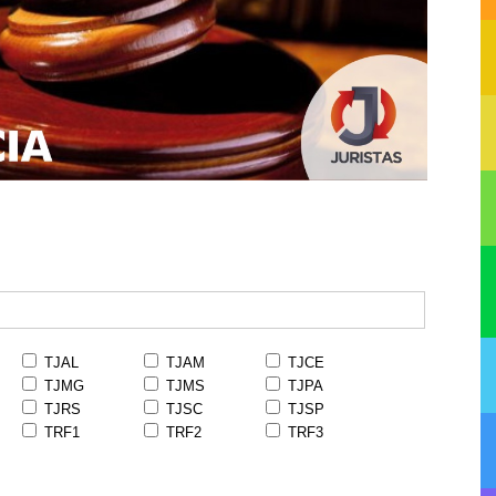
TJAL
TJAM
TJCE
TJMG
TJMS
TJPA
TJRS
TJSC
TJSP
TRF1
TRF2
TRF3