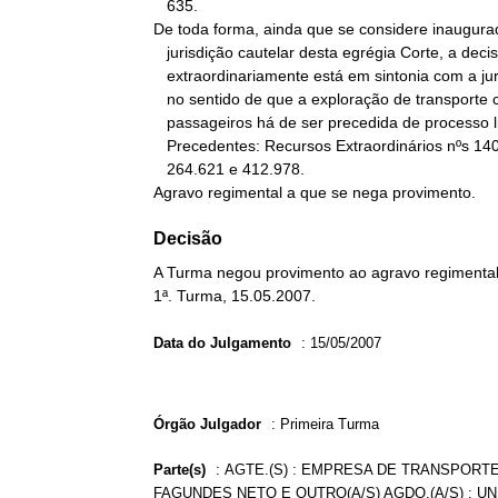
   635.

De toda forma, ainda que se considere inaugurad
   jurisdição cautelar desta egrégia Corte, a decisão recorrida

   extraordinariamente está em sintonia com a jurisprudência da Casa,

   no sentido de que a exploração de transporte coletivo de

   passageiros há de ser precedida de processo licitatório.

   Precedentes: Recursos Extraordinários nºs 140.989, 214.383,

   264.621 e 412.978.

Agravo regimental a que se nega provimento.
Decisão
A Turma negou provimento ao agravo regimental 
1ª. Turma, 15.05.2007.
Data do Julgamento
:
15/05/2007
Órgão Julgador
:
Primeira Turma
Parte(s)
:
AGTE.(S) : EMPRESA DE TRANSPORTE
FAGUNDES NETO E OUTRO(A/S) AGDO.(A/S) : UN