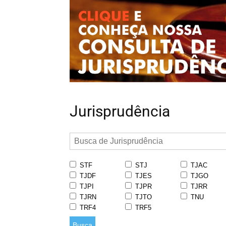
Jurisprudência
STF
STJ
TJAC
TJDF
TJES
TJGO
TJPI
TJPR
TJRR
TJRN
TJTO
TNU
TRF4
TRF5
Busca