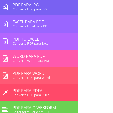
PDF PARA JPG
Converta PDF para JPG
EXCEL PARA PDF
Converta Excel para PDF
PDF TO EXCEL
Converta PDF para Excel
WORD PARA PDF
Converta Word para PDF
PDF PARA WORD
Converta PDF para Word
PDF PARA PDFA
Converta PDF para PDFa
PDF PARA O WEBFORM
Editar formulário em PDF