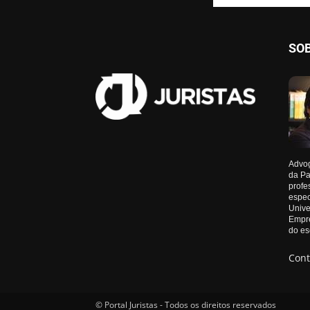
SO
Advog
da Pa
profe
espec
Unive
Empre
do es
Cont
© Portal Juristas - Todos os direitos reservados