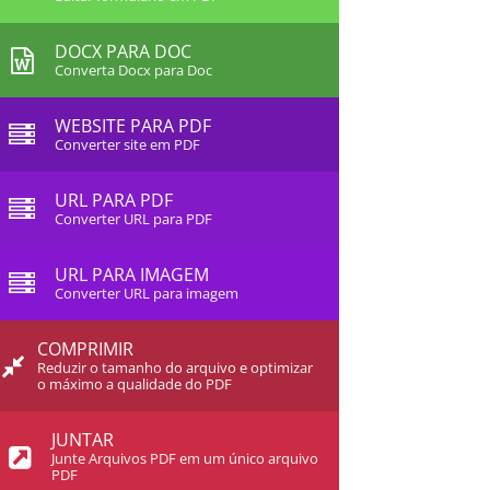
DOCX PARA DOC
Converta Docx para Doc
WEBSITE PARA PDF
Converter site em PDF
URL PARA PDF
Converter URL para PDF
URL PARA IMAGEM
Converter URL para imagem
COMPRIMIR
Reduzir o tamanho do arquivo e optimizar
o máximo a qualidade do PDF
JUNTAR
Junte Arquivos PDF em um único arquivo
PDF