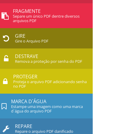
FRAGMENTE
Separe um único PDF dentre diversos
arquivos PDF
GIRE
Gire o Arquivo PDF
DESTRAVE
Remova a proteção por senha do PDF
PROTEGER
Proteja o arquivo PDF adicionando senha
no PDF
MARCA D`ÁGUA
Estampe uma imagem como uma marca
d`água do arquivo PDF
REPARE
Repare o arquivo PDF danificado