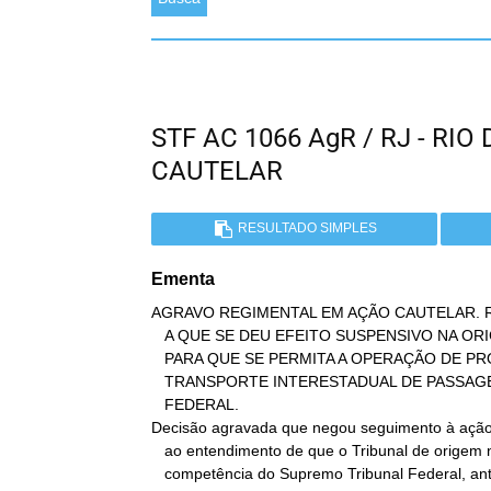
STF AC 1066 AgR / RJ - RI
CAUTELAR
RESULTADO SIMPLES
Ementa
AGRAVO REGIMENTAL EM AÇÃO CAUTELAR. 
   A QUE SE DEU EFEITO SUSPENSIVO NA ORIGEM. PEDIDO DE CONTRACAUTELA

   PARA QUE SE PERMITA A OPERAÇÃO DE PROLONGAMENTO DE LINHA DE

   TRANSPORTE INTERESTADUAL DE PASSAGEIROS. ART. 175 DA CONSTITUIÇÃO

   FEDERAL.

Decisão agravada que negou seguimento à ação c
   ao entendimento de que o Tribunal de origem não usurpou a

   competência do Supremo Tribunal Federal, ante as Súmulas 634 e
