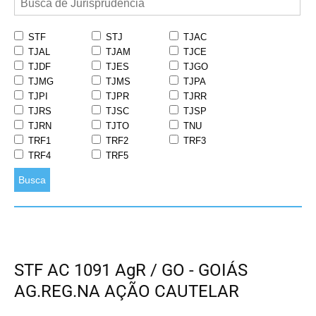
STF
STJ
TJAC
TJAL
TJAM
TJCE
TJDF
TJES
TJGO
TJMG
TJMS
TJPA
TJPI
TJPR
TJRR
TJRS
TJSC
TJSP
TJRN
TJTO
TNU
TRF1
TRF2
TRF3
TRF4
TRF5
Busca
STF AC 1091 AgR / GO - GOIÁS
AG.REG.NA AÇÃO CAUTELAR