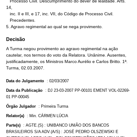
   Processo Civil. Descumprimento do dever de lealdade. Arts. 
14,

   inc. II e III, e 17, inc. VII, do Código de Processo Civil.

   Precedentes.

5. Agravo regimental ao qual se nega provimento.
Decisão
A Turma negou provimento ao agravo regimental na ação
cautelar, nos termos do voto da Relatora. Unânime. Ausentes,
justificadamente, os Ministros Marco Aurélio e Carlos Britto. 1ª.
Turma, 02.03.2007.
Data do Julgamento
:
02/03/2007
Data da Publicação
:
DJ 23-03-2007 PP-00101 EMENT VOL-02269-
01 PP-00045
Órgão Julgador
:
Primeira Turma
Relator(a)
:
Min. CÁRMEN LÚCIA
Parte(s)
:
AGTE.(S) : UNIBANCO UNIÃO DOS BANCOS
BRASILEIROS S/A ADV.(A/S) : JOSÉ PEDRO OLSZEWSKI E