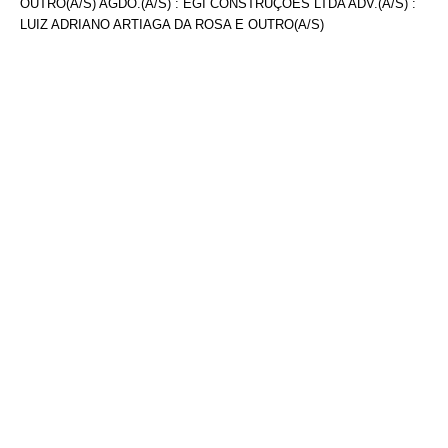
OUTRO(A/S) AGDO.(A/S) : EGI CONSTRUÇÕES LTDA ADV.(A/S) :
LUIZ ADRIANO ARTIAGA DA ROSA E OUTRO(A/S)