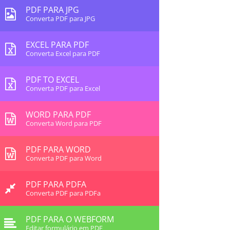
PDF PARA JPG
Converta PDF para JPG
EXCEL PARA PDF
Converta Excel para PDF
PDF TO EXCEL
Converta PDF para Excel
WORD PARA PDF
Converta Word para PDF
PDF PARA WORD
Converta PDF para Word
PDF PARA PDFA
Converta PDF para PDFa
PDF PARA O WEBFORM
Editar formulário em PDF