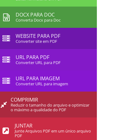
DOCX PARA DOC
Converta Docx para Doc
WEBSITE PARA PDF
Converter site em PDF
URL PARA PDF
Converter URL para PDF
URL PARA IMAGEM
Converter URL para imagem
COMPRIMIR
Reduzir o tamanho do arquivo e optimizar
o máximo a qualidade do PDF
JUNTAR
Junte Arquivos PDF em um único arquivo
PDF