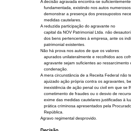
A decisão agravada encontra-se suficientemente

   fundamentada, existindo nos autos numerosos indícios aptos a

   demonstrar a presença dos pressupostos necessários à concessão de

   medidas cautelares.

A reduzida participação do agravante no

   capital da NOV Patrimonial Ltda. não desautoriza o acautelamento

   dos bens pertencentes à empresa, ante os indícios de confusão

   patrimonial existentes.

Não há prova nos autos de que os valores

   apurados unilateralmente e recolhidos aos cofres públicos pelo

   agravante sejam suficientes ao ressarcimento do Erário em caso de

   condenação.

A mera circunstância de a Receita Federal não te
   ajuizado ação própria contra os agravantes, bem como a

   inexistência de ação penal ou civil em que se lhes impute o

   cometimento de fraudes ou o desvio de recursos públicos, não os

   exime das medidas cautelares justificadas à luz dos indícios de

   prática criminosa apresentados pela Procuradoria-Geral da

   República.

Agravo regimental desprovido.
Decisão