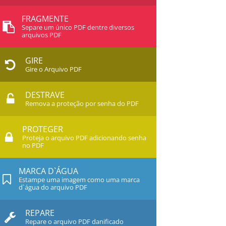
FRAGMENTE
Separe um único PDF dentre diversos
arquivos PDF
GIRE
Gire o Arquivo PDF
DESTRAVE
Remova a proteção por senha do PDF
PROTEGER
Proteja o arquivo PDF adicionando senha
no PDF
MARCA D`ÁGUA
Estampe uma imagem como uma marca
d`água do arquivo PDF
REPARE
Repare o arquivo PDF danificado