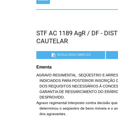
STF AC 1189 AgR / DF - DI
CAUTELAR
RESULTADO SIMPLES
Ementa
AGRAVO REGIMENTAL. SEQÜESTRO E ARRES
   INDICIADOS PARA POSTERIOR INSCRIÇÃO DE HIPOTECA LEGAL. PRESENÇA

   DOS REQUISITOS NECESSÁRIOS À CONCESSÃO DE MEDIDAS CAUTELARES.

   GARANTIA DE RESSARCIMENTO DO ERÁRIO. DECISÃO MANTIDA. AGRAVO

   DESPROVIDO.

Agravo regimental interposto contra decisão que

   determinou o seqüestro de bens móveis e o arresto de bens imóveis

   dos agravantes.
