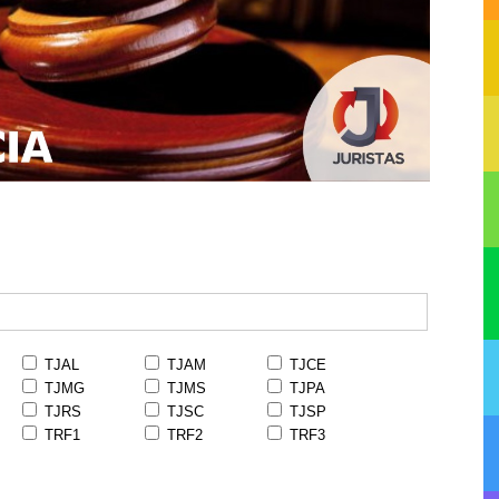
TJAL
TJAM
TJCE
TJMG
TJMS
TJPA
TJRS
TJSC
TJSP
TRF1
TRF2
TRF3