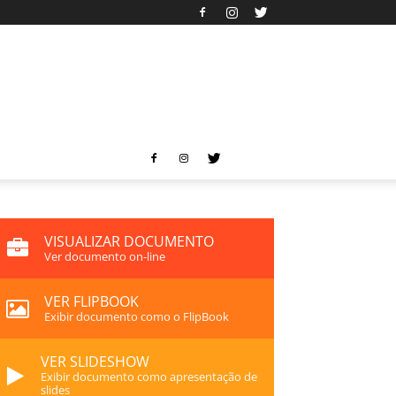
VISUALIZAR DOCUMENTO
Ver documento on-line
VER FLIPBOOK
Exibir documento como o FlipBook
VER SLIDESHOW
Exibir documento como apresentação de
slides