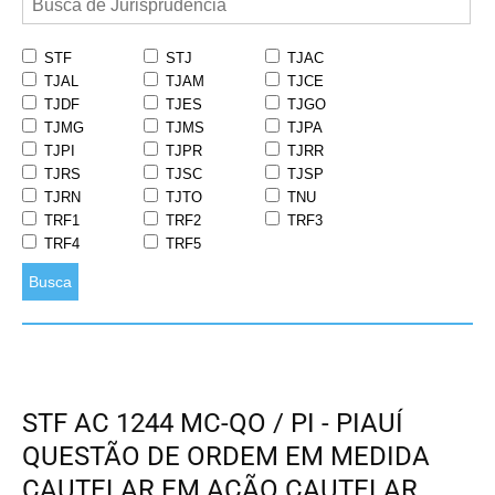
STF
STJ
TJAC
TJAL
TJAM
TJCE
TJDF
TJES
TJGO
TJMG
TJMS
TJPA
TJPI
TJPR
TJRR
TJRS
TJSC
TJSP
TJRN
TJTO
TNU
TRF1
TRF2
TRF3
TRF4
TRF5
Busca
STF AC 1244 MC-QO / PI - PIAUÍ
QUESTÃO DE ORDEM EM MEDIDA
CAUTELAR EM AÇÃO CAUTELAR