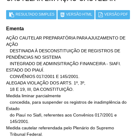
RESULTADO SIMPLES
VERSÃO HTML
VERSÃO PDF
Ementa
AÇÃO CAUTELAR PREPARATÓRIA PARA AJUIZAMENTO DE 
AÇÃO

   DESTINADA À DESCONSTITUIÇÃO DE REGISTROS DE 
PENDÊNCIAS NO SISTEMA

   INTEGRADO DE ADMINSITRAÇÃO FINANCEIRA - SIAFI. 
ESTADO DO PIAUÍ.

   CONVÊNIOS 017/2001 E 145/2001.

ALEGADA VIOLAÇÃO DOS ARTS. 1º, 3º,

   18 E 19, III, DA CONSTITUIÇÃO.

Medida liminar parcialmente

   concedida, para suspender os registros de inadimplência do 
Estado

   do Piauí no Siafi, referentes aos Convênios 017/2001 e

   145/2001.

Medida cautelar referendada pelo Plenário do Supremo

   Tribunal Federal.