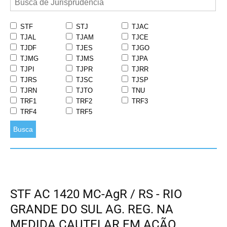
STF
STJ
TJAC
TJAL
TJAM
TJCE
TJDF
TJES
TJGO
TJMG
TJMS
TJPA
TJPI
TJPR
TJRR
TJRS
TJSC
TJSP
TJRN
TJTO
TNU
TRF1
TRF2
TRF3
TRF4
TRF5
Busca
STF AC 1420 MC-AgR / RS - RIO
GRANDE DO SUL AG. REG. NA
MEDIDA CAUTELAR EM AÇÃO