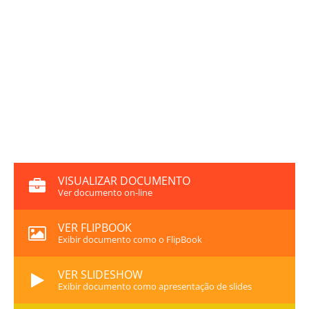
VISUALIZAR DOCUMENTO
Ver documento on-line
VER FLIPBOOK
Exibir documento como o FlipBook
VER SLIDESHOW
Exibir documento como apresentação de slides