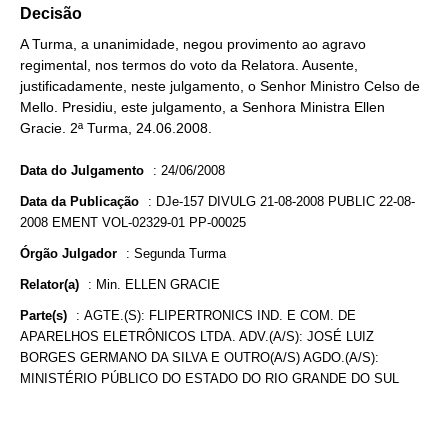
Decisão
A Turma, a unanimidade, negou provimento ao agravo
regimental, nos termos do voto da Relatora. Ausente,
justificadamente, neste julgamento, o Senhor Ministro Celso de
Mello. Presidiu, este julgamento, a Senhora Ministra Ellen
Gracie. 2ª Turma, 24.06.2008.
Data do Julgamento
:
24/06/2008
Data da Publicação
:
DJe-157 DIVULG 21-08-2008 PUBLIC 22-08-
2008 EMENT VOL-02329-01 PP-00025
Órgão Julgador
:
Segunda Turma
Relator(a)
:
Min. ELLEN GRACIE
Parte(s)
:
AGTE.(S): FLIPERTRONICS IND. E COM. DE
APARELHOS ELETRÔNICOS LTDA. ADV.(A/S): JOSÉ LUIZ
BORGES GERMANO DA SILVA E OUTRO(A/S) AGDO.(A/S):
MINISTÉRIO PÚBLICO DO ESTADO DO RIO GRANDE DO SUL