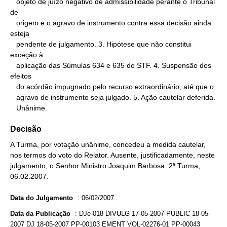
   objeto de juízo negativo de admissibilidade perante o Tribunal 
de

   origem e o agravo de instrumento contra essa decisão ainda 
esteja

   pendente de julgamento. 3. Hipótese que não constitui 
exceção à

   aplicação das Súmulas 634 e 635 do STF. 4. Suspensão dos 
efeitos

   do acórdão impugnado pelo recurso extraordinário, até que o

   agravo de instrumento seja julgado. 5. Ação cautelar deferida.

   Unânime.
Decisão
A Turma, por votação unânime, concedeu a medida cautelar,
nos termos do voto do Relator. Ausente, justificadamente, neste
julgamento, o Senhor Ministro Joaquim Barbosa. 2ª Turma,
06.02.2007.
Data do Julgamento
:
06/02/2007
Data da Publicação
:
DJe-018 DIVULG 17-05-2007 PUBLIC 18-05-
2007 DJ 18-05-2007 PP-00103 EMENT VOL-02276-01 PP-00043