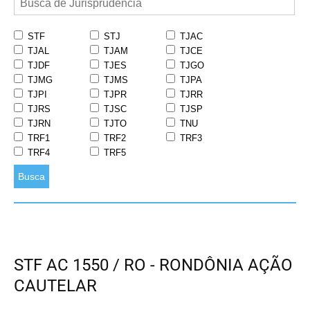
STF
STJ
TJAC
TJAL
TJAM
TJCE
TJDF
TJES
TJGO
TJMG
TJMS
TJPA
TJPI
TJPR
TJRR
TJRS
TJSC
TJSP
TJRN
TJTO
TNU
TRF1
TRF2
TRF3
TRF4
TRF5
Busca
STF AC 1550 / RO - RONDÔNIA AÇÃO
CAUTELAR