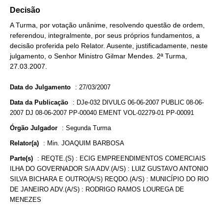
Decisão
A Turma, por votação unânime, resolvendo questão de ordem,
referendou, integralmente, por seus próprios fundamentos, a
decisão proferida pelo Relator. Ausente, justificadamente, neste
julgamento, o Senhor Ministro Gilmar Mendes. 2ª Turma,
27.03.2007.
Data do Julgamento
:
27/03/2007
Data da Publicação
:
DJe-032 DIVULG 06-06-2007 PUBLIC 08-06-
2007 DJ 08-06-2007 PP-00040 EMENT VOL-02279-01 PP-00091
Órgão Julgador
:
Segunda Turma
Relator(a)
:
Min. JOAQUIM BARBOSA
Parte(s)
:
REQTE.(S) : ECIG EMPREENDIMENTOS COMERCIAIS
ILHA DO GOVERNADOR S/A ADV.(A/S) : LUIZ GUSTAVO ANTONIO
SILVA BICHARA E OUTRO(A/S) REQDO.(A/S) : MUNICÍPIO DO RIO
DE JANEIRO ADV.(A/S) : RODRIGO RAMOS LOUREGA DE
MENEZES