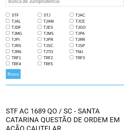
STF
STJ
TJAC
TJAL
TJAM
TJCE
TJDF
TJES
TJGO
TJMG
TJMS
TJPA
TJPI
TJPR
TJRR
TJRS
TJSC
TJSP
TJRN
TJTO
TNU
TRF1
TRF2
TRF3
TRF4
TRF5
Busca
STF AC 1689 QO / SC - SANTA
CATARINA QUESTÃO DE ORDEM EM
AÇÃO CAUTELAR