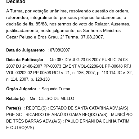
Decisão
A Turma, por votação unânime, resolvendo questão de ordem,
referendou, integralmente, por seus próprios fundamentos, a
decisão de fls. 85/88, nos termos do voto do Relator. Ausentes,
justificadamente, neste julgamento, os Senhores Ministros
Cezar Peluso e Eros Grau. 2ª Turma, 07.08.2007.
Data do Julgamento
:
07/08/2007
Data da Publicação
:
DJe-087 DIVULG 23-08-2007 PUBLIC 24-08-
2007 DJ 24-08-2007 PP-00073 EMENT VOL-02286-01 PP-00048 RTJ
VOL-00202-02 PP-00506 RCJ v. 21, n. 136, 2007, p. 113-114 JC v. 32,
n. 114, 2007, p. 128-133
Órgão Julgador
:
Segunda Turma
Relator(a)
:
Min. CELSO DE MELLO
Parte(s)
:
REQTE.(S) : ESTADO DE SANTA CATARINA ADV.(A/S) :
PGE-SC - RICARDO DE ARAÚJO GAMA REQDO.(A/S) : MUNICÍPIO
DE TRÊS BARRAS ADV.(A/S) : PAULO ERNANI DA CUNHA TATIM
E OUTRO(A/S)