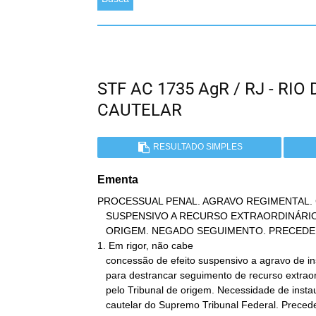
STF AC 1735 AgR / RJ - RI
CAUTELAR
RESULTADO SIMPLES
Ementa
PROCESSUAL PENAL. AGRAVO REGIMENTAL. 
   SUSPENSIVO A RECURSO EXTRAORDINÁRIO INADMITIDO PELO TRIBUNAL DE

   ORIGEM. NEGADO SEGUIMENTO. PRECEDENTES.

1. Em rigor, não cabe

   concessão de efeito suspensivo a agravo de instrumento interposto

   para destrancar seguimento de recurso extraordinário inadmitido

   pelo Tribunal de origem. Necessidade de instauração da jurisdição

   cautelar do Supremo Tribunal Federal. Precedentes.
