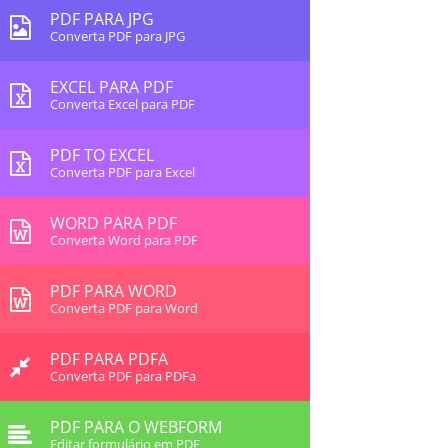
PDF PARA JPG
Converta PDF para JPG
EXCEL PARA PDF
Converta Excel para PDF
PDF TO EXCEL
Converta PDF para Excel
WORD PARA PDF
Converta Word para PDF
PDF PARA WORD
Converta PDF para Word
PDF PARA PDFA
Converta PDF para PDFa
PDF PARA O WEBFORM
Editar formulário em PDF