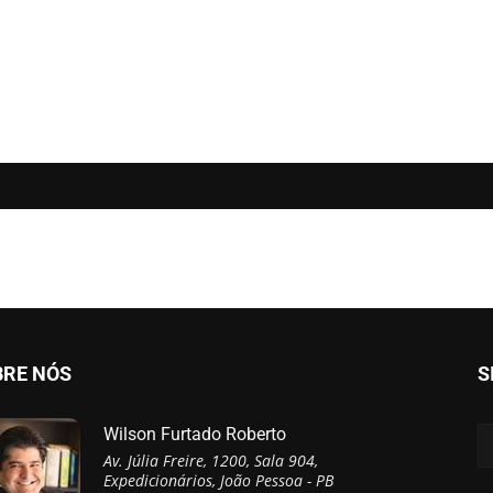
BRE NÓS
S
Wilson Furtado Roberto
Av. Júlia Freire, 1200, Sala 904,
Expedicionários, João Pessoa - PB