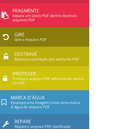
FRAGMENTE
Separe um único PDF dentre diversos
arquivos PDF
GIRE
Gire o Arquivo PDF
DESTRAVE
Remova a proteção por senha do PDF
PROTEGER
Proteja o arquivo PDF adicionando senha
no PDF
MARCA D`ÁGUA
Estampe uma imagem como uma marca
d`água do arquivo PDF
REPARE
Repare o arquivo PDF danificado