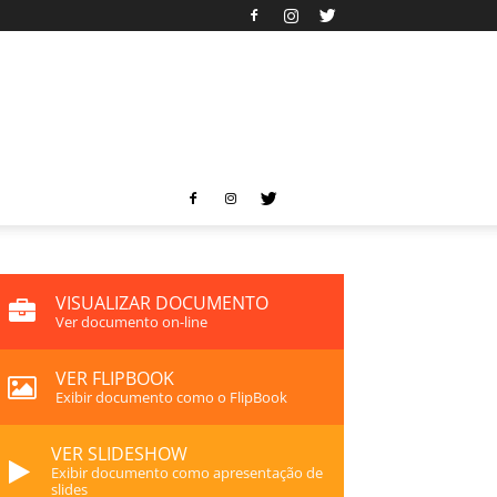
VISUALIZAR DOCUMENTO
Ver documento on-line
VER FLIPBOOK
Exibir documento como o FlipBook
VER SLIDESHOW
Exibir documento como apresentação de
slides