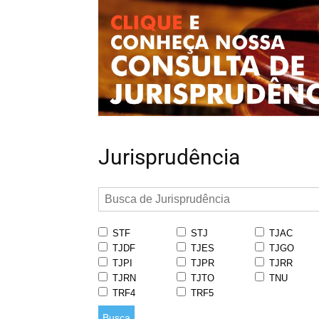
Jurisprudência
STF
STJ
TJAC
TJDF
TJES
TJGO
TJPI
TJPR
TJRR
TJRN
TJTO
TNU
TRF4
TRF5
Busca