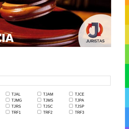
TJAL
TJAM
TJCE
TJMG
TJMS
TJPA
TJRS
TJSC
TJSP
TRF1
TRF2
TRF3