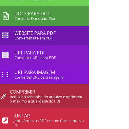
DOCX PARA DOC
Converta Docx para Doc
WEBSITE PARA PDF
Converter site em PDF
URL PARA PDF
Converter URL para PDF
URL PARA IMAGEM
Converter URL para imagem
COMPRIMIR
Reduzir o tamanho do arquivo e optimizar
o máximo a qualidade do PDF
JUNTAR
Junte Arquivos PDF em um único arquivo
PDF