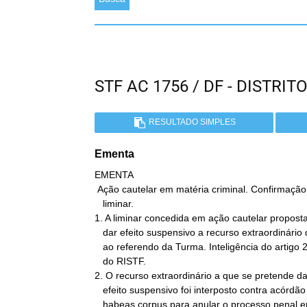
STF AC 1756 / DF - DISTR
RESULTADO SIMPLES
Ementa
EMENTA

 Ação cautelar em matéria criminal. Confirmação de

   liminar.

1. A liminar concedida em ação cautelar proposta
   dar efeito suspensivo a recurso extraordinário deve ser submetida

   ao referendo da Turma. Inteligência do artigo 21, incisos IV e V,

   do RISTF.

2. O recurso extraordinário a que se pretende dar
   efeito suspensivo foi interposto contra acórdão que concedeu o

   habeas corpus para anular o processo penal em virtude de
