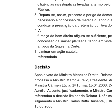
   diligências investigativas levadas a termo pelo Ministério

   Público.

3. Reputa-se, assim, presente o perigo da demor
   necessário à concessão da medida quando o acórdão impugnado possa

   conduzir à prescrição da pretensão punitiva do Estado.

4. A

   fumaça do bom direito afigura-se suficiente, pelo menos para a

   concessão da liminar pleiteada, tendo em vista precedentes

   antigos da Suprema Corte.

5. Liminar em ação cautelar

   referendada.
Decisão
Após o voto do Ministro Menezes Direito, Relator
processo o Ministro Marco Aurélio, Presidente. Au
Ministra Cármen Lúcia. 1ª Turma, 15.04.2008. De
Aurélio. Ausente, justificadamente, o Ministro Ca
referendou a decisão liminar do Relator. Unânime
julgamento o Ministro Carlos Britto. Ausente, jus
13.05.2008.