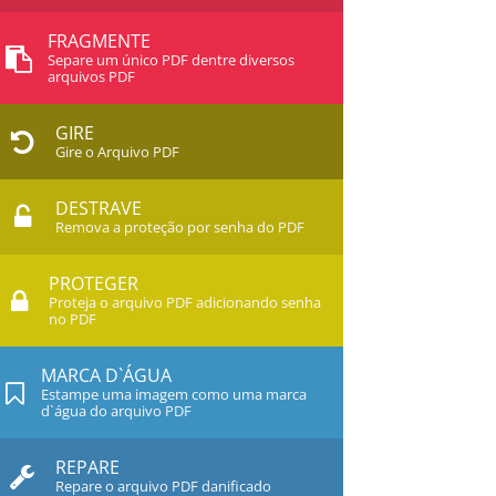
FRAGMENTE
Separe um único PDF dentre diversos
arquivos PDF
GIRE
Gire o Arquivo PDF
DESTRAVE
Remova a proteção por senha do PDF
PROTEGER
Proteja o arquivo PDF adicionando senha
no PDF
MARCA D`ÁGUA
Estampe uma imagem como uma marca
d`água do arquivo PDF
REPARE
Repare o arquivo PDF danificado