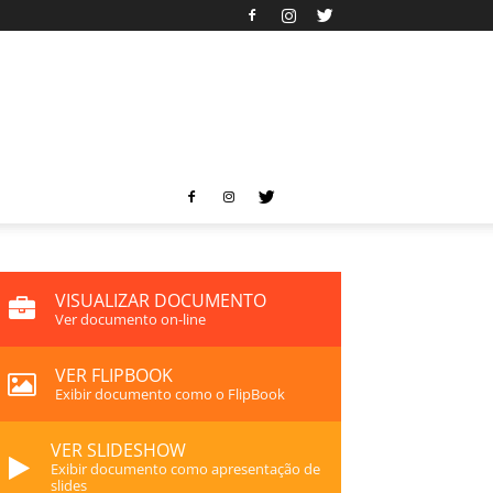
VISUALIZAR DOCUMENTO
Ver documento on-line
VER FLIPBOOK
Exibir documento como o FlipBook
VER SLIDESHOW
Exibir documento como apresentação de
slides