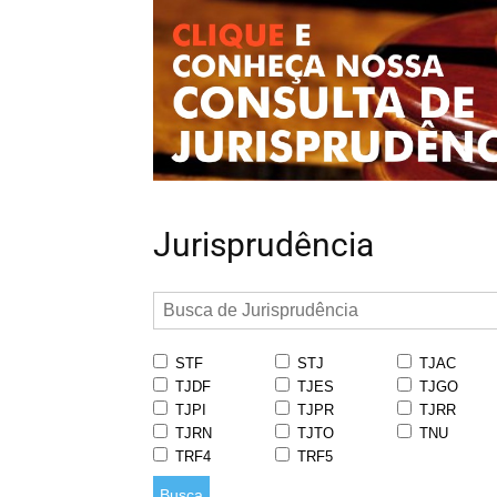
Jurisprudência
STF
STJ
TJAC
TJDF
TJES
TJGO
TJPI
TJPR
TJRR
TJRN
TJTO
TNU
TRF4
TRF5
Busca