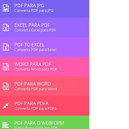
PDF PARA JPG
Converta PDF para JPG
EXCEL PARA PDF
Converta Excel para PDF
PDF TO EXCEL
Converta PDF para Excel
WORD PARA PDF
Converta Word para PDF
PDF PARA WORD
Converta PDF para Word
PDF PARA PDFA
Converta PDF para PDFa
PDF PARA O WEBFORM
Editar formulário em PDF