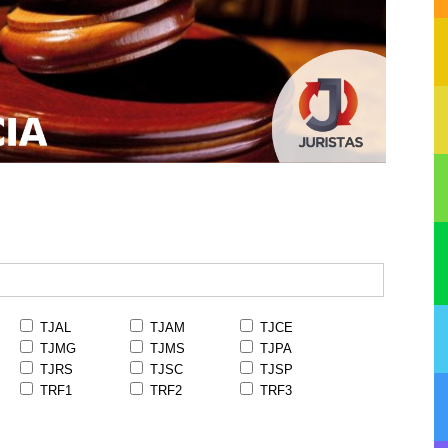
TJAL
TJAM
TJCE
TJMG
TJMS
TJPA
TJRS
TJSC
TJSP
TRF1
TRF2
TRF3