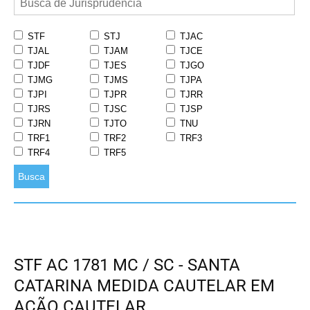
STF
STJ
TJAC
TJAL
TJAM
TJCE
TJDF
TJES
TJGO
TJMG
TJMS
TJPA
TJPI
TJPR
TJRR
TJRS
TJSC
TJSP
TJRN
TJTO
TNU
TRF1
TRF2
TRF3
TRF4
TRF5
Busca
STF AC 1781 MC / SC - SANTA
CATARINA MEDIDA CAUTELAR EM
AÇÃO CAUTELAR