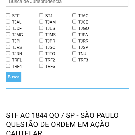
STF
STJ
TJAC
TJAL
TJAM
TJCE
TJDF
TJES
TJGO
TJMG
TJMS
TJPA
TJPI
TJPR
TJRR
TJRS
TJSC
TJSP
TJRN
TJTO
TNU
TRF1
TRF2
TRF3
TRF4
TRF5
Busca
STF AC 1844 QO / SP - SÃO PAULO
QUESTÃO DE ORDEM EM AÇÃO
CAUTELAR