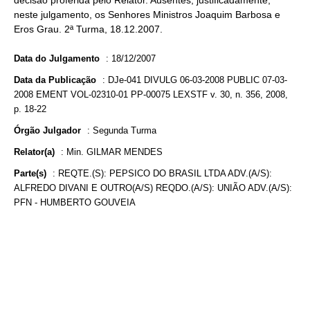
decisão proferida pelo Relator. Ausentes, justificadamente,
neste julgamento, os Senhores Ministros Joaquim Barbosa e
Eros Grau. 2ª Turma, 18.12.2007.
Data do Julgamento
:
18/12/2007
Data da Publicação
:
DJe-041 DIVULG 06-03-2008 PUBLIC 07-03-
2008 EMENT VOL-02310-01 PP-00075 LEXSTF v. 30, n. 356, 2008,
p. 18-22
Órgão Julgador
:
Segunda Turma
Relator(a)
:
Min. GILMAR MENDES
Parte(s)
:
REQTE.(S): PEPSICO DO BRASIL LTDA ADV.(A/S):
ALFREDO DIVANI E OUTRO(A/S) REQDO.(A/S): UNIÃO ADV.(A/S):
PFN - HUMBERTO GOUVEIA