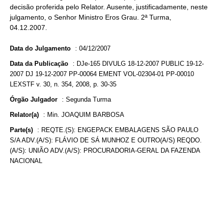
decisão proferida pelo Relator. Ausente, justificadamente, neste
julgamento, o Senhor Ministro Eros Grau. 2ª Turma,
04.12.2007.
Data do Julgamento
:
04/12/2007
Data da Publicação
:
DJe-165 DIVULG 18-12-2007 PUBLIC 19-12-
2007 DJ 19-12-2007 PP-00064 EMENT VOL-02304-01 PP-00010
LEXSTF v. 30, n. 354, 2008, p. 30-35
Órgão Julgador
:
Segunda Turma
Relator(a)
:
Min. JOAQUIM BARBOSA
Parte(s)
:
REQTE.(S): ENGEPACK EMBALAGENS SÃO PAULO
S/A ADV.(A/S): FLÁVIO DE SÁ MUNHOZ E OUTRO(A/S) REQDO.
(A/S): UNIÃO ADV.(A/S): PROCURADORIA-GERAL DA FAZENDA
NACIONAL