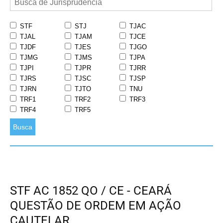
STF
STJ
TJAC
TJAL
TJAM
TJCE
TJDF
TJES
TJGO
TJMG
TJMS
TJPA
TJPI
TJPR
TJRR
TJRS
TJSC
TJSP
TJRN
TJTO
TNU
TRF1
TRF2
TRF3
TRF4
TRF5
Busca
STF AC 1852 QO / CE - CEARÁ
QUESTÃO DE ORDEM EM AÇÃO
CAUTELAR