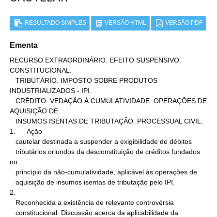
RESULTADO SIMPLES
VERSÃO HTML
VERSÃO PDF
Ementa
RECURSO EXTRAORDINÁRIO. EFEITO SUSPENSIVO.

CONSTITUCIONAL.

   TRIBUTÁRIO. IMPOSTO SOBRE PRODUTOS 
INDUSTRIALIZADOS - IPI.

   CRÉDITO. VEDAÇÃO À CUMULATIVIDADE. OPERAÇÕES DE 
AQUISIÇÃO DE

   INSUMOS ISENTAS DE TRIBUTAÇÃO. PROCESSUAL CIVIL.

1.      Ação

   cautelar destinada a suspender a exigibilidade de débitos

   tributários oriundos da desconstituição de créditos fundados 
no

   princípio da não-cumulatividade, aplicável às operações de

   aquisição de insumos isentas de tributação pelo IPI.

2.

   Reconhecida a existência de relevante controvérsia

   constitucional. Discussão acerca da aplicabilidade da 