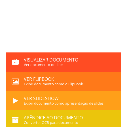
VISUALIZAR DOCUMENTO
Ver documento on-line
VER FLIPBOOK
Exibir documento como o FlipBook
VER SLIDESHOW
Exibir documento como apresentação de slides
APÊNDICE AO DOCUMENTO:
Converter OCR para documento