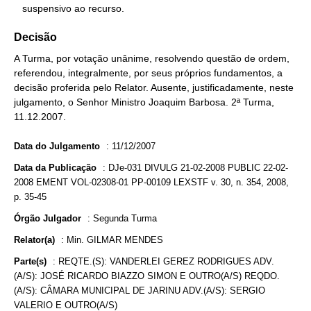
   suspensivo ao recurso.
Decisão
A Turma, por votação unânime, resolvendo questão de ordem,
referendou, integralmente, por seus próprios fundamentos, a
decisão proferida pelo Relator. Ausente, justificadamente, neste
julgamento, o Senhor Ministro Joaquim Barbosa. 2ª Turma,
11.12.2007.
Data do Julgamento
:
11/12/2007
Data da Publicação
:
DJe-031 DIVULG 21-02-2008 PUBLIC 22-02-
2008 EMENT VOL-02308-01 PP-00109 LEXSTF v. 30, n. 354, 2008,
p. 35-45
Órgão Julgador
:
Segunda Turma
Relator(a)
:
Min. GILMAR MENDES
Parte(s)
:
REQTE.(S): VANDERLEI GEREZ RODRIGUES ADV.
(A/S): JOSÉ RICARDO BIAZZO SIMON E OUTRO(A/S) REQDO.
(A/S): CÂMARA MUNICIPAL DE JARINU ADV.(A/S): SERGIO
VALERIO E OUTRO(A/S)