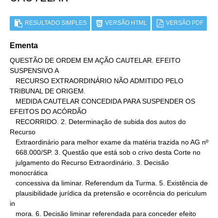
RESULTADO SIMPLES
VERSÃO HTML
VERSÃO PDF
Ementa
QUESTÃO DE ORDEM EM AÇÃO CAUTELAR. EFEITO 
SUSPENSIVO A

   RECURSO EXTRAORDINÁRIO NÃO ADMITIDO PELO 
TRIBUNAL DE ORIGEM.

   MEDIDA CAUTELAR CONCEDIDA PARA SUSPENDER OS 
EFEITOS DO ACÓRDÃO

   RECORRIDO. 2. Determinação de subida dos autos do 
Recurso

   Extraordinário para melhor exame da matéria trazida no AG nº

   668.000/SP. 3. Questão que está sob o crivo desta Corte no

   julgamento do Recurso Extraordinário. 3. Decisão 
monocrática

   concessiva da liminar. Referendum da Turma. 5. Existência de

   plausibilidade jurídica da pretensão e ocorrência do periculum 
in

   mora. 6. Decisão liminar referendada para conceder efeito
