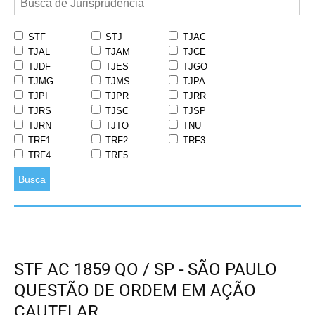
STF
STJ
TJAC
TJAL
TJAM
TJCE
TJDF
TJES
TJGO
TJMG
TJMS
TJPA
TJPI
TJPR
TJRR
TJRS
TJSC
TJSP
TJRN
TJTO
TNU
TRF1
TRF2
TRF3
TRF4
TRF5
Busca
STF AC 1859 QO / SP - SÃO PAULO
QUESTÃO DE ORDEM EM AÇÃO
CAUTELAR