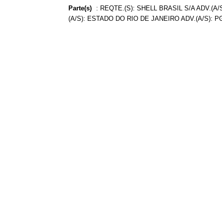
Parte(s)
:
REQTE.(S): SHELL BRASIL S/A ADV.(
(A/S): ESTADO DO RIO DE JANEIRO ADV.(A/S): 