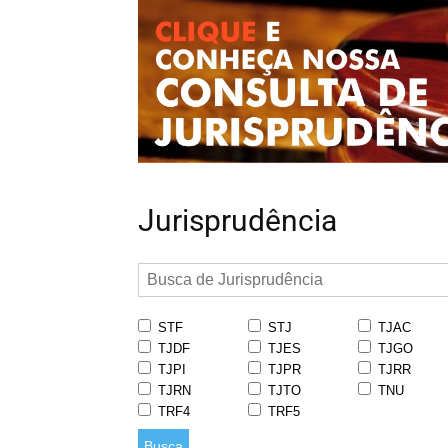
Jurisprudência
STF
STJ
TJAC
TJDF
TJES
TJGO
TJPI
TJPR
TJRR
TJRN
TJTO
TNU
TRF4
TRF5
Busca