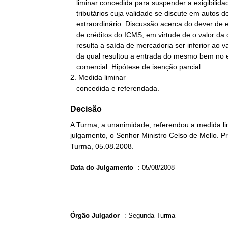
   liminar concedida para suspender a exigibilidade de créditos

   tributários cuja validade se discute em autos de recurso

   extraordinário. Discussão acerca do dever de estorno proporcional

   de créditos do ICMS, em virtude de o valor da operação da qual

   resulta a saída de mercadoria ser inferior ao valor da operação

   da qual resultou a entrada do mesmo bem no estabelecimento

   comercial. Hipótese de isenção parcial.

2. Medida liminar

   concedida e referendada.
Decisão
A Turma, a unanimidade, referendou a medida limi
julgamento, o Senhor Ministro Celso de Mello. Pr
Turma, 05.08.2008.
Data do Julgamento
:
05/08/2008
Órgão Julgador
:
Segunda Turma