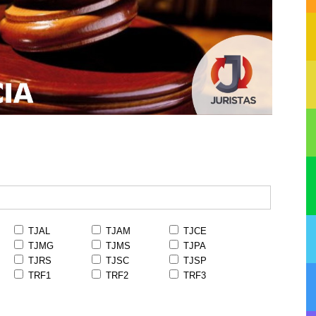
TJAL
TJAM
TJCE
TJMG
TJMS
TJPA
TJRS
TJSC
TJSP
TRF1
TRF2
TRF3