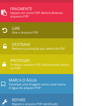
FRAGMENTE
Separe um único PDF dentre diversos
arquivos PDF
GIRE
Gire o Arquivo PDF
DESTRAVE
Remova a proteção por senha do PDF
PROTEGER
Proteja o arquivo PDF adicionando senha
no PDF
MARCA D`ÁGUA
Estampe uma imagem como uma marca
d`água do arquivo PDF
REPARE
Repare o arquivo PDF danificado