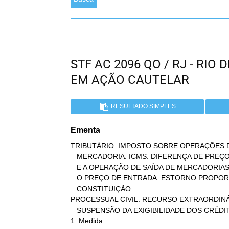
STF AC 2096 QO / RJ - RI
EM AÇÃO CAUTELAR
RESULTADO SIMPLES
Ementa
TRIBUTÁRIO. IMPOSTO SOBRE OPERAÇÕES D
   MERCADORIA. ICMS. DIFERENÇA DE PREÇOS ENTRE A OPERAÇÃO DE ENTRADA

   E A OPERAÇÃO DE SAÍDA DE MERCADORIAS. PREÇO DE SAÍDA MENOR DO QUE

   O PREÇO DE ENTRADA. ESTORNO PROPORCIONAL. ART. 155, § 2º, I DA

   CONSTITUIÇÃO.

PROCESSUAL CIVIL. RECURSO EXTRAORDINÁR
   SUSPENSÃO DA EXIGIBILIDADE DOS CRÉDITOS TRIBUTÁRIOS.

1. Medida
