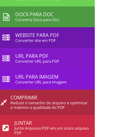
DOCX PARA DOC
Converta Docx para Doc
WEBSITE PARA PDF
Converter site em PDF
URL PARA PDF
Converter URL para PDF
URL PARA IMAGEM
Converter URL para imagem
COMPRIMIR
Reduzir o tamanho do arquivo e optimizar
o máximo a qualidade do PDF
JUNTAR
Junte Arquivos PDF em um único arquivo
PDF