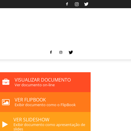
VISUALIZAR DOCUMENTO
Ver documento on-line
VER FLIPBOOK
Exibir documento como o FlipBook
VER SLIDESHOW
Exibir documento como apresentação de
slides