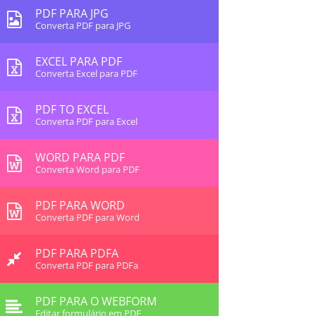
PDF PARA JPG
Converta PDF para JPG
EXCEL PARA PDF
Converta Excel para PDF
PDF TO EXCEL
Converta PDF para Excel
WORD PARA PDF
Converta Word para PDF
PDF PARA WORD
Converta PDF para Word
PDF PARA PDFA
Converta PDF para PDFa
PDF PARA O WEBFORM
Editar formulário em PDF