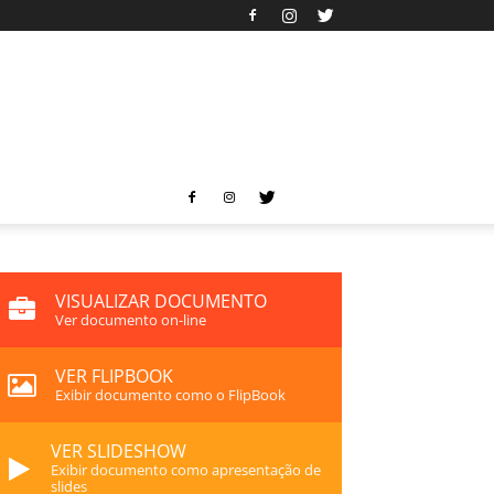
VISUALIZAR DOCUMENTO
Ver documento on-line
VER FLIPBOOK
Exibir documento como o FlipBook
VER SLIDESHOW
Exibir documento como apresentação de
slides