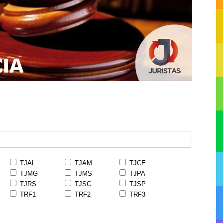
TJAL
TJAM
TJCE
TJMG
TJMS
TJPA
TJRS
TJSC
TJSP
TRF1
TRF2
TRF3