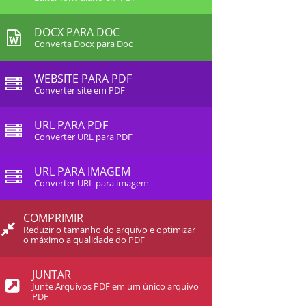
DOCX PARA DOC
Converta Docx para Doc
WEBSITE PARA PDF
Converter site em PDF
URL PARA PDF
Converter URL para PDF
URL PARA IMAGEM
Converter URL para imagem
COMPRIMIR
Reduzir o tamanho do arquivo e optimizar
o máximo a qualidade do PDF
JUNTAR
Junte Arquivos PDF em um único arquivo
PDF