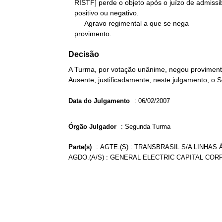
   RISTF] perde o objeto após o juízo de admissibilidade, seja ele

   positivo ou negativo.

        Agravo regimental a que se nega

   provimento.
Decisão
A Turma, por votação unânime, negou provimento
Ausente, justificadamente, neste julgamento, o 
Data do Julgamento
:
06/02/2007
Órgão Julgador
:
Segunda Turma
Parte(s)
:
AGTE.(S) : TRANSBRASIL S/A LINHAS 
AGDO.(A/S) : GENERAL ELECTRIC CAPITAL COR