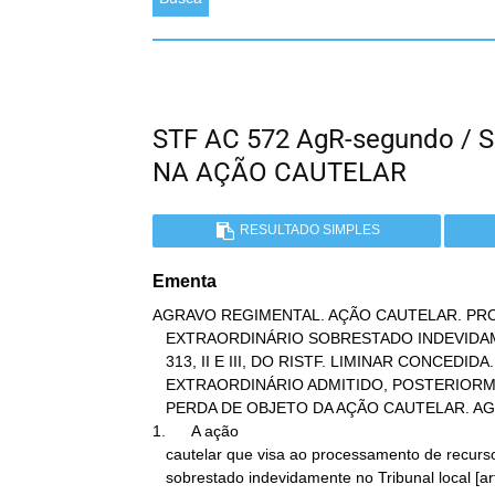
STF AC 572 AgR-segundo / 
NA AÇÃO CAUTELAR
RESULTADO SIMPLES
Ementa
AGRAVO REGIMENTAL. AÇÃO CAUTELAR. PR
   EXTRAORDINÁRIO SOBRESTADO INDEVIDAMENTE NO TRIBUNAL LOCAL. ART.

   313, II E III, DO RISTF. LIMINAR CONCEDIDA. RECURSO

   EXTRAORDINÁRIO ADMITIDO, POSTERIORMENTE, PELO TRIBUNAL DE ORIGEM.

   PERDA DE OBJETO DA AÇÃO CAUTELAR. AGRAVO IMPROVIDO.

1.      A ação

   cautelar que visa ao processamento de recurso extraordinário

   sobrestado indevidamente no Tribunal local [art. 313, III, do
