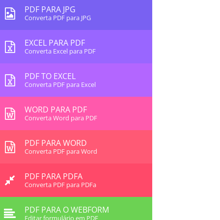
PDF PARA JPG
Converta PDF para JPG
EXCEL PARA PDF
Converta Excel para PDF
PDF TO EXCEL
Converta PDF para Excel
WORD PARA PDF
Converta Word para PDF
PDF PARA WORD
Converta PDF para Word
PDF PARA PDFA
Converta PDF para PDFa
PDF PARA O WEBFORM
Editar formulário em PDF