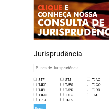
Jurisprudência
STF
STJ
TJAC
TJDF
TJES
TJGO
TJPI
TJPR
TJRR
TJRN
TJTO
TNU
TRF4
TRF5
Busca