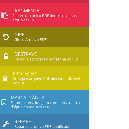
FRAGMENTE
Separe um único PDF dentre diversos
arquivos PDF
GIRE
Gire o Arquivo PDF
DESTRAVE
Remova a proteção por senha do PDF
PROTEGER
Proteja o arquivo PDF adicionando senha
no PDF
MARCA D`ÁGUA
Estampe uma imagem como uma marca
d`água do arquivo PDF
REPARE
Repare o arquivo PDF danificado