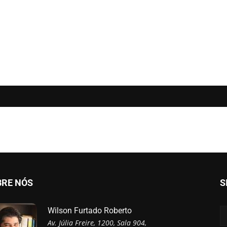
BRE NÓS
S
Wilson Furtado Roberto
Av. Júlia Freire, 1200, Sala 904,