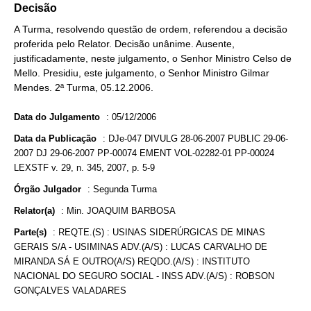
Decisão
A Turma, resolvendo questão de ordem, referendou a decisão
proferida pelo Relator. Decisão unânime. Ausente,
justificadamente, neste julgamento, o Senhor Ministro Celso de
Mello. Presidiu, este julgamento, o Senhor Ministro Gilmar
Mendes. 2ª Turma, 05.12.2006.
Data do Julgamento
:
05/12/2006
Data da Publicação
:
DJe-047 DIVULG 28-06-2007 PUBLIC 29-06-
2007 DJ 29-06-2007 PP-00074 EMENT VOL-02282-01 PP-00024
LEXSTF v. 29, n. 345, 2007, p. 5-9
Órgão Julgador
:
Segunda Turma
Relator(a)
:
Min. JOAQUIM BARBOSA
Parte(s)
:
REQTE.(S) : USINAS SIDERÚRGICAS DE MINAS
GERAIS S/A - USIMINAS ADV.(A/S) : LUCAS CARVALHO DE
MIRANDA SÁ E OUTRO(A/S) REQDO.(A/S) : INSTITUTO
NACIONAL DO SEGURO SOCIAL - INSS ADV.(A/S) : ROBSON
GONÇALVES VALADARES