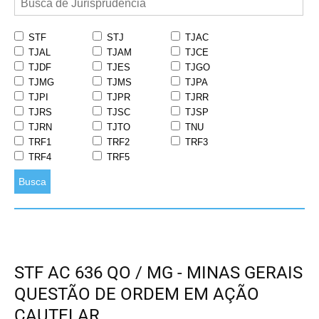
STF
STJ
TJAC
TJAL
TJAM
TJCE
TJDF
TJES
TJGO
TJMG
TJMS
TJPA
TJPI
TJPR
TJRR
TJRS
TJSC
TJSP
TJRN
TJTO
TNU
TRF1
TRF2
TRF3
TRF4
TRF5
Busca
STF AC 636 QO / MG - MINAS GERAIS
QUESTÃO DE ORDEM EM AÇÃO
CAUTELAR