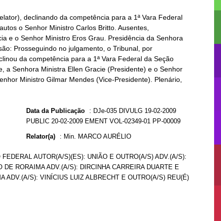
elator), declinando da competência para a 1ª Vara Federal
autos o Senhor Ministro Carlos Britto. Ausentes,
cia e o Senhor Ministro Eros Grau. Presidência da Senhora
isão: Prosseguindo no julgamento, o Tribunal, por
eclinou da competência para a 1ª Vara Federal da Seção
e, a Senhora Ministra Ellen Gracie (Presidente) e o Senhor
Senhor Ministro Gilmar Mendes (Vice-Presidente). Plenário,
Data da Publicação
:
DJe-035 DIVULG 19-02-2009
PUBLIC 20-02-2009 EMENT VOL-02349-01 PP-00009
Relator(a)
:
Min. MARCO AURÉLIO
 FEDERAL AUTOR(A/S)(ES): UNIÃO E OUTRO(A/S) ADV.(A/S):
 DE RORAIMA ADV.(A/S): DIRCINHA CARREIRA DUARTE E
A ADV.(A/S): VINÍCIUS LUIZ ALBRECHT E OUTRO(A/S) REU(É)