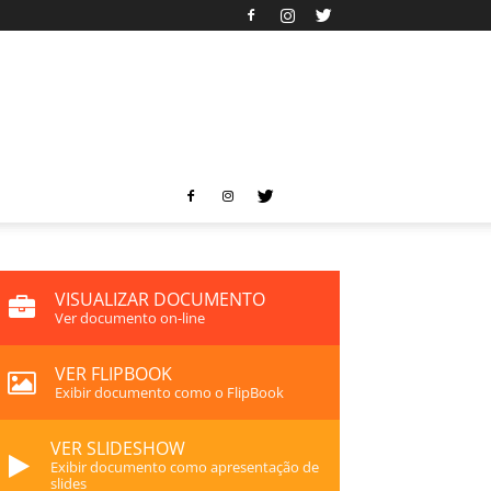
VISUALIZAR DOCUMENTO
Ver documento on-line
VER FLIPBOOK
Exibir documento como o FlipBook
VER SLIDESHOW
Exibir documento como apresentação de
slides