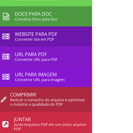
DOCX PARA DOC
Converta Docx para Doc
WEBSITE PARA PDF
Converter site em PDF
URL PARA PDF
Converter URL para PDF
URL PARA IMAGEM
Converter URL para imagem
COMPRIMIR
Reduzir o tamanho do arquivo e optimizar
o máximo a qualidade do PDF
JUNTAR
Junte Arquivos PDF em um único arquivo
PDF