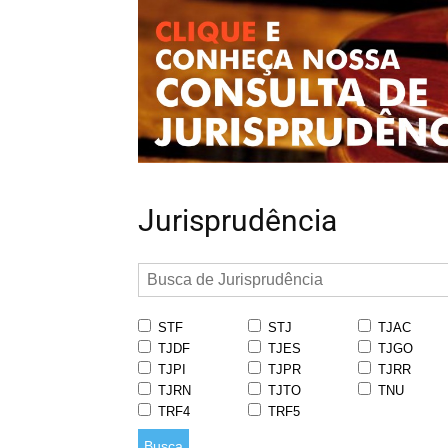
Jurisprudência
STF
STJ
TJAC
TJDF
TJES
TJGO
TJPI
TJPR
TJRR
TJRN
TJTO
TNU
TRF4
TRF5
Busca