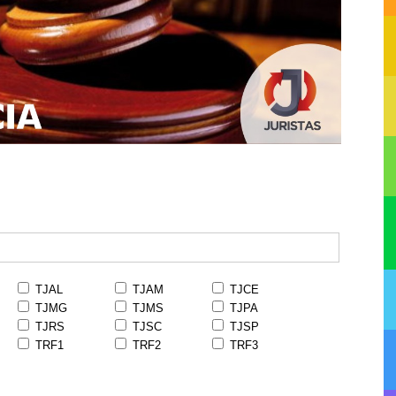
TJAL
TJAM
TJCE
TJMG
TJMS
TJPA
TJRS
TJSC
TJSP
TRF1
TRF2
TRF3