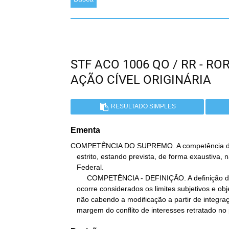
STF ACO 1006 QO / RR - 
AÇÃO CÍVEL ORIGINÁRIA
RESULTADO SIMPLES
Ementa
COMPETÊNCIA DO SUPREMO. A competência do S
   estrito, estando prevista, de forma exaustiva, na Constituição

   Federal.

        COMPETÊNCIA - DEFINIÇÃO. A definição da competência

   ocorre considerados os limites subjetivos e objetivos da lide,

   não cabendo a modificação a partir de integração subjetiva à

   margem do conflito de interesses retratado no