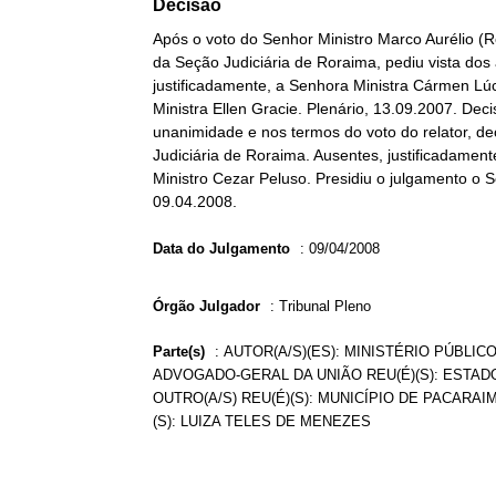
Decisão
Após o voto do Senhor Ministro Marco Aurélio (R
da Seção Judiciária de Roraima, pediu vista dos 
justificadamente, a Senhora Ministra Cármen Lú
Ministra Ellen Gracie. Plenário, 13.09.2007. Dec
unanimidade e nos termos do voto do relator, d
Judiciária de Roraima. Ausentes, justificadament
Ministro Cezar Peluso. Presidiu o julgamento o 
09.04.2008.
Data do Julgamento
:
09/04/2008
Órgão Julgador
:
Tribunal Pleno
Parte(s)
:
AUTOR(A/S)(ES): MINISTÉRIO PÚBLICO
ADVOGADO-GERAL DA UNIÃO REU(É)(S): ESTADO
OUTRO(A/S) REU(É)(S): MUNICÍPIO DE PACARAIM
(S): LUIZA TELES DE MENEZES