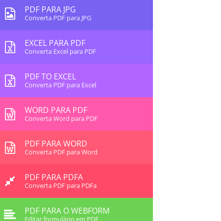
PDF PARA JPG
Converta PDF para JPG
EXCEL PARA PDF
Converta Excel para PDF
PDF TO EXCEL
Converta PDF para Excel
WORD PARA PDF
Converta Word para PDF
PDF PARA WORD
Converta PDF para Word
PDF PARA PDFA
Converta PDF para PDFa
PDF PARA O WEBFORM
Editar formulário em PDF