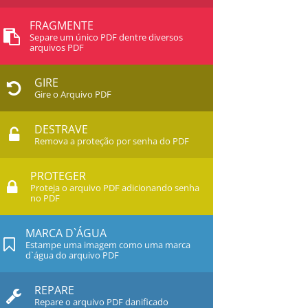
FRAGMENTE
Separe um único PDF dentre diversos
arquivos PDF
GIRE
Gire o Arquivo PDF
DESTRAVE
Remova a proteção por senha do PDF
PROTEGER
Proteja o arquivo PDF adicionando senha
no PDF
MARCA D`ÁGUA
Estampe uma imagem como uma marca
d`água do arquivo PDF
REPARE
Repare o arquivo PDF danificado