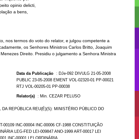
o, nos termos do voto do relator, e julgou competente a
icadamente, os Senhores Ministros Carlos Britto, Joaquim
enezes Direito. Presidiu o julgamento a Senhora Ministra
Data da Publicação
:
DJe-092 DIVULG 21-05-2008
PUBLIC 23-05-2008 EMENT VOL-02320-01 PP-00021
RTJ VOL-00205-01 PP-00038
Relator(a)
:
Min. CEZAR PELUSO
DA REPÚBLICA REU(É)(S): MINISTÉRIO PÚBLICO DO
T-00109 INC-00004 INC-00006 CF-1988 CONSTITUIÇÃO
NÁRIA LEG-FED LEI-009847 ANO-1999 ART-00017 LEI
001 INC-00001 LEI ORDINÁRIA