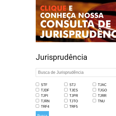
Jurisprudência
STF
STJ
TJAC
TJDF
TJES
TJGO
TJPI
TJPR
TJRR
TJRN
TJTO
TNU
TRF4
TRF5
Busca