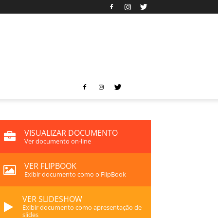
VISUALIZAR DOCUMENTO
Ver documento on-line
VER FLIPBOOK
Exibir documento como o FlipBook
VER SLIDESHOW
Exibir documento como apresentação de
slides