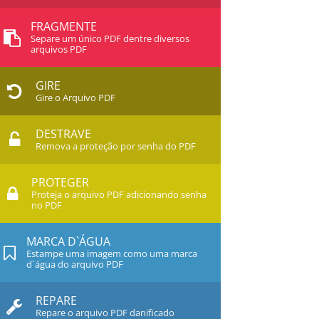
FRAGMENTE
Separe um único PDF dentre diversos
arquivos PDF
GIRE
Gire o Arquivo PDF
DESTRAVE
Remova a proteção por senha do PDF
PROTEGER
Proteja o arquivo PDF adicionando senha
no PDF
MARCA D`ÁGUA
Estampe uma imagem como uma marca
d`água do arquivo PDF
REPARE
Repare o arquivo PDF danificado