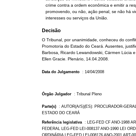
   crime contra a ordem econômica e emitir a respeito opinio delicti,

   promovendo, ou não, ação penal, se não há violação a bens,

   interesses ou serviços da União.
Decisão
O Tribunal, por unanimidade, conheceu do conflit
Promotoria do Estado do Ceará. Ausentes, justif
Barbosa, Ricardo Lewandowski, Cármen Lúcia e M
Ellen Gracie. Plenário, 14.04.2008.
Data do Julgamento
:
14/04/2008
Órgão Julgador
:
Tribunal Pleno
Parte(s)
:
AUTOR(A/S)(ES): PROCURADOR-GERAL 
ESTADO DO CEARÁ
Referência legislativa
:
LEG-FED CF ANO-1988 AR
FEDERAL LEG-FED LEI-008137 ANO-1990 LEI ORDI
ORDINÁRIA LEG-FED LEI-008176 ANO-2001 ART-00