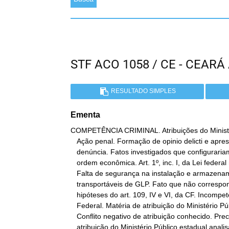
STF ACO 1058 / CE - CEAR
RESULTADO SIMPLES
Ementa
COMPETÊNCIA CRIMINAL. Atribuições do Ministér
   Ação penal. Formação de opinio delicti e apresentação de eventual

   denúncia. Fatos investigados que configurariam crime contra a

   ordem econômica. Art. 1º, inc. I, da Lei federal nº 8.176/01.

   Falta de segurança na instalação e armazenamento de recipientes

   transportáveis de GLP. Fato que não corresponde a nenhuma das

   hipóteses do art. 109, IV e VI, da CF. Incompetência da Justiça

   Federal. Matéria de atribuição do Ministério Público estadual.

   Conflito negativo de atribuição conhecido. Precedentes. É da

   atribuição do Ministério Público estadual analisar inquérito por
