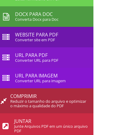
DOCX PARA DOC
Converta Docx para Doc
WEBSITE PARA PDF
Converter site em PDF
URL PARA PDF
Converter URL para PDF
URL PARA IMAGEM
Converter URL para imagem
COMPRIMIR
Reduzir o tamanho do arquivo e optimizar
o máximo a qualidade do PDF
JUNTAR
Junte Arquivos PDF em um único arquivo
PDF