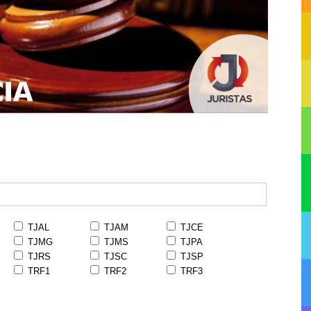
TJAL
TJAM
TJCE
TJMG
TJMS
TJPA
TJRS
TJSC
TJSP
TRF1
TRF2
TRF3