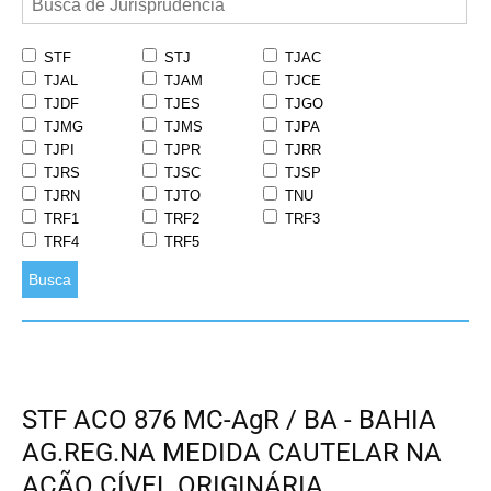
STF
STJ
TJAC
TJAL
TJAM
TJCE
TJDF
TJES
TJGO
TJMG
TJMS
TJPA
TJPI
TJPR
TJRR
TJRS
TJSC
TJSP
TJRN
TJTO
TNU
TRF1
TRF2
TRF3
TRF4
TRF5
Busca
STF ACO 876 MC-AgR / BA - BAHIA
AG.REG.NA MEDIDA CAUTELAR NA
AÇÃO CÍVEL ORIGINÁRIA