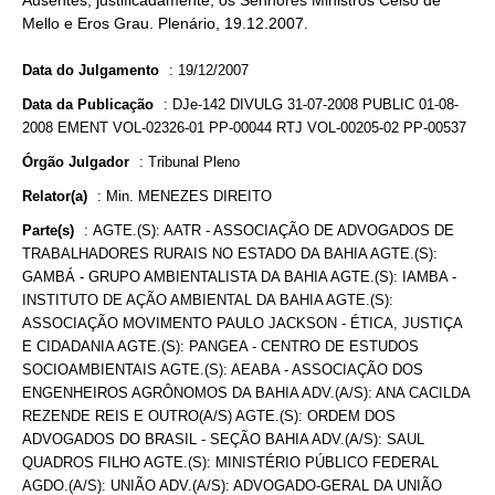
Ausentes, justificadamente, os Senhores Ministros Celso de
Mello e Eros Grau. Plenário, 19.12.2007.
Data do Julgamento
:
19/12/2007
Data da Publicação
:
DJe-142 DIVULG 31-07-2008 PUBLIC 01-08-
2008 EMENT VOL-02326-01 PP-00044 RTJ VOL-00205-02 PP-00537
Órgão Julgador
:
Tribunal Pleno
Relator(a)
:
Min. MENEZES DIREITO
Parte(s)
:
AGTE.(S): AATR - ASSOCIAÇÃO DE ADVOGADOS DE
TRABALHADORES RURAIS NO ESTADO DA BAHIA AGTE.(S):
GAMBÁ - GRUPO AMBIENTALISTA DA BAHIA AGTE.(S): IAMBA -
INSTITUTO DE AÇÃO AMBIENTAL DA BAHIA AGTE.(S):
ASSOCIAÇÃO MOVIMENTO PAULO JACKSON - ÉTICA, JUSTIÇA
E CIDADANIA AGTE.(S): PANGEA - CENTRO DE ESTUDOS
SOCIOAMBIENTAIS AGTE.(S): AEABA - ASSOCIAÇÃO DOS
ENGENHEIROS AGRÔNOMOS DA BAHIA ADV.(A/S): ANA CACILDA
REZENDE REIS E OUTRO(A/S) AGTE.(S): ORDEM DOS
ADVOGADOS DO BRASIL - SEÇÃO BAHIA ADV.(A/S): SAUL
QUADROS FILHO AGTE.(S): MINISTÉRIO PÚBLICO FEDERAL
AGDO.(A/S): UNIÃO ADV.(A/S): ADVOGADO-GERAL DA UNIÃO