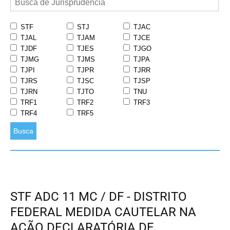
STF
STJ
TJAC
TJAL
TJAM
TJCE
TJDF
TJES
TJGO
TJMG
TJMS
TJPA
TJPI
TJPR
TJRR
TJRS
TJSC
TJSP
TJRN
TJTO
TNU
TRF1
TRF2
TRF3
TRF4
TRF5
Busca
STF ADC 11 MC / DF - DISTRITO
FEDERAL MEDIDA CAUTELAR NA
AÇÃO DECLARATÓRIA DE