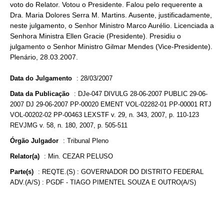
voto do Relator. Votou o Presidente. Falou pelo requerente a
Dra. Maria Dolores Serra M. Martins. Ausente, justificadamente,
neste julgamento, o Senhor Ministro Marco Aurélio. Licenciada a
Senhora Ministra Ellen Gracie (Presidente). Presidiu o
julgamento o Senhor Ministro Gilmar Mendes (Vice-Presidente).
Plenário, 28.03.2007.
Data do Julgamento
:
28/03/2007
Data da Publicação
:
DJe-047 DIVULG 28-06-2007 PUBLIC 29-06-
2007 DJ 29-06-2007 PP-00020 EMENT VOL-02282-01 PP-00001 RTJ
VOL-00202-02 PP-00463 LEXSTF v. 29, n. 343, 2007, p. 110-123
REVJMG v. 58, n. 180, 2007, p. 505-511
Órgão Julgador
:
Tribunal Pleno
Relator(a)
:
Min. CEZAR PELUSO
Parte(s)
:
REQTE.(S) : GOVERNADOR DO DISTRITO FEDERAL
ADV.(A/S) : PGDF - TIAGO PIMENTEL SOUZA E OUTRO(A/S)