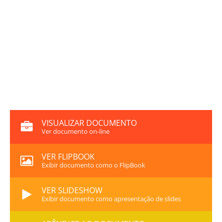
VISUALIZAR DOCUMENTO
Ver documento on-line
VER FLIPBOOK
Exibir documento como o FlipBook
VER SLIDESHOW
Exibir documento como apresentação de slides