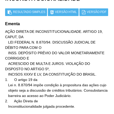
RESULTADO SIMPLES
VERSÃO HTML
VERSÃO PDF
Ementa
AÇÃO DIRETA DE INCONSTITUCIONALIDADE. ARTIGO 19, 
CAPUT, DA

   LEI FEDERAL N. 8.870/94. DISCUSSÃO JUDICIAL DE 
DÉBITO PARA COM O

   INSS. DEPÓSITO PRÉVIO DO VALOR MONETARIAMENTE 
CORRIGIDO E

   ACRESCIDO DE MULTA E JUROS. VIOLAÇÃO DO 
DISPOSTO NO ARTIGO 5º,

   INCISOS XXXV E LV, DA CONSTITUIÇÃO DO BRASIL.

1.      O artigo 19 da

   Lei n. 8.870/94 impõe condição à propositura das ações cujo

   objeto seja a discussão de créditos tributários. Consubstancia

   barreira ao acesso ao Poder Judiciário.

2.      Ação Direta de

   Inconstitucionalidade julgada procedente.