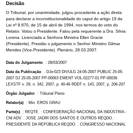
Decisão
O Tribunal, por unanimidade, julgou procedente a ação direta
para declarar a inconstitucionalidade do caput do artigo 19 da
Lei nº 8.870, de 15 de abril de 1994, nos termos do voto do
Relator. Votou o Presidente. Falou pela requerente a Dra. Sílvia
Lorena. Licenciada a Senhora Ministra Ellen Gracie
(Presidente). Presidiu o julgamento o Senhor Ministro Gilmar
Mendes (Vice-Presidente). Plenário, 28.03.2007.
Data do Julgamento
:
28/03/2007
Data da Publicação
:
DJe-023 DIVULG 24-05-2007 PUBLIC 25-05-
2007 DJ 25-05-2007 PP-00063 EMENT VOL-02277-01 PP-00036
LEXSTF v. 29, n. 342, 2007, p. 40-46 RDDT n. 143, 2007, p. 206-207
Órgão Julgador
:
Tribunal Pleno
Relator(a)
:
Min. EROS GRAU
Parte(s)
:
REQTE. : CONFEDERAÇÃO NACIONAL DA INDÚSTRIA -
CNI ADV. : JOSE JADIR DOS SANTOS E OUTROS REQDO. :
PRESIDENTE DA REPÚBLICA REQDO. : CONGRESSO NACIONAL