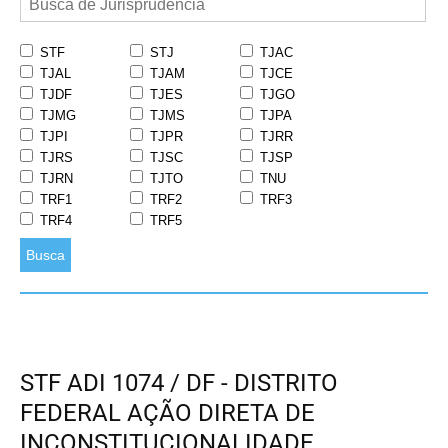
STF
STJ
TJAC
TJAL
TJAM
TJCE
TJDF
TJES
TJGO
TJMG
TJMS
TJPA
TJPI
TJPR
TJRR
TJRS
TJSC
TJSP
TJRN
TJTO
TNU
TRF1
TRF2
TRF3
TRF4
TRF5
Busca
STF ADI 1074 / DF - DISTRITO
FEDERAL AÇÃO DIRETA DE
INCONSTITUCIONALIDADE