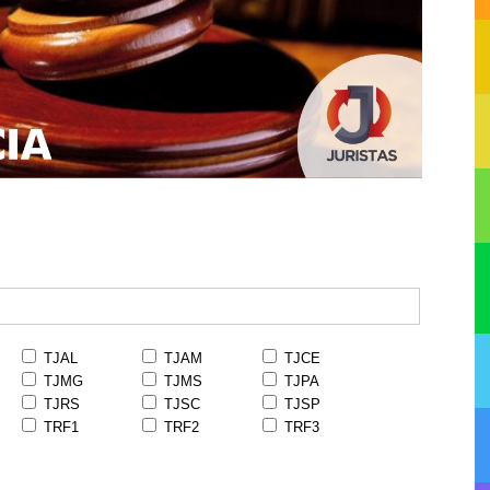
TJAL
TJAM
TJCE
TJMG
TJMS
TJPA
TJRS
TJSC
TJSP
TRF1
TRF2
TRF3