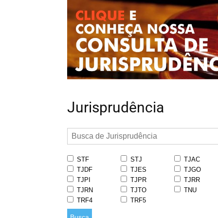
Jurisprudência
STF
STJ
TJAC
TJDF
TJES
TJGO
TJPI
TJPR
TJRR
TJRN
TJTO
TNU
TRF4
TRF5
Busca