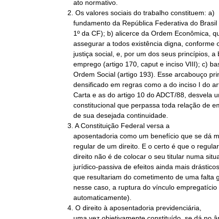
   ato normativo.

2. Os valores sociais do trabalho constituem: a)

   fundamento da República Federativa do Brasil (inciso IV do artigo

   1º da CF); b) alicerce da Ordem Econômica, que tem por finalidade

   assegurar a todos existência digna, conforme os ditames da

   justiça social, e, por um dos seus princípios, a busca do pleno

   emprego (artigo 170, caput e inciso VIII); c) base de toda a

   Ordem Social (artigo 193). Esse arcabouço principiológico,

   densificado em regras como a do inciso I do artigo 7º da Magna

   Carta e as do artigo 10 do ADCT/88, desvela um mandamento

   constitucional que perpassa toda relação de emprego, no sentido

   de sua desejada continuidade.

3. A Constituição Federal versa a

   aposentadoria como um benefício que se dá mediante o exercício

   regular de um direito. E o certo é que o regular exercício de um

   direito não é de colocar o seu titular numa situação

   jurídico-passiva de efeitos ainda mais drásticos do que aqueles

   que resultariam do cometimento de uma falta grave (sabido que,

   nesse caso, a ruptura do vínculo empregatício não opera

   automaticamente).

4. O direito à aposentadoria previdenciária,

   uma vez objetivamente constituído, se dá no âmago de uma relação
