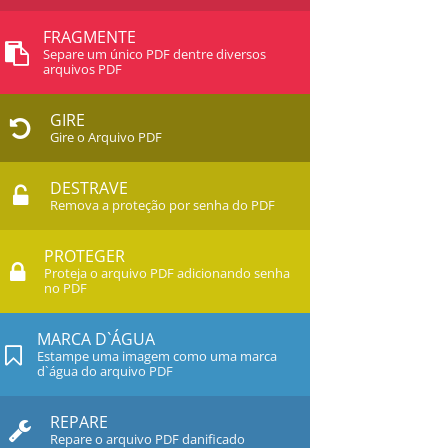
FRAGMENTE
Separe um único PDF dentre diversos
arquivos PDF
GIRE
Gire o Arquivo PDF
DESTRAVE
Remova a proteção por senha do PDF
PROTEGER
Proteja o arquivo PDF adicionando senha
no PDF
MARCA D`ÁGUA
Estampe uma imagem como uma marca
d`água do arquivo PDF
REPARE
Repare o arquivo PDF danificado