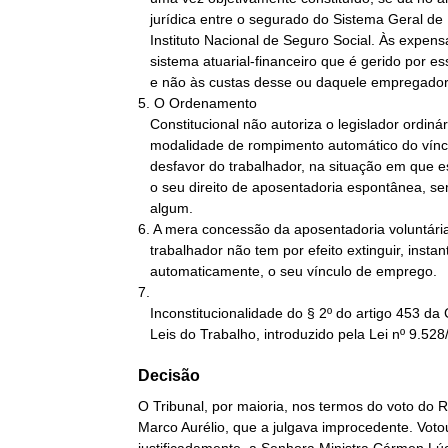
   jurídica entre o segurado do Sistema Geral de Previdência e o

   Instituto Nacional de Seguro Social. Às expensas, portanto, de um

   sistema atuarial-financeiro que é gerido por esse Instituto mesmo,

   e não às custas desse ou daquele empregador.

5. O Ordenamento

   Constitucional não autoriza o legislador ordinário a criar

   modalidade de rompimento automático do vínculo de emprego, em

   desfavor do trabalhador, na situação em que este apenas exercita

   o seu direito de aposentadoria espontânea, sem cometer deslize

   algum.

6. A mera concessão da aposentadoria voluntária
   trabalhador não tem por efeito extinguir, instantânea e

   automaticamente, o seu vínculo de emprego.

7.

   Inconstitucionalidade do § 2º do artigo 453 da Consolidação das

   Leis do Trabalho, introduzido pela Lei nº 9.528
Decisão
O Tribunal, por maioria, nos termos do voto do R
Marco Aurélio, que a julgava improcedente. Votou