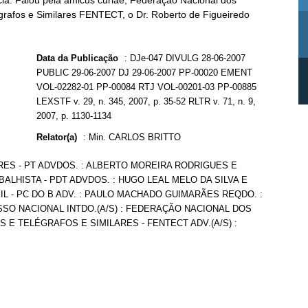
cia. Falou pela amicus curiae, Federação Nacional dos
rafos e Similares FENTECT, o Dr. Roberto de Figueiredo
Data da Publicação
:
DJe-047 DIVULG 28-06-2007
PUBLIC 29-06-2007 DJ 29-06-2007 PP-00020 EMENT
VOL-02282-01 PP-00084 RTJ VOL-00201-03 PP-00885
LEXSTF v. 29, n. 345, 2007, p. 35-52 RLTR v. 71, n. 9,
2007, p. 1130-1134
Relator(a)
:
Min. CARLOS BRITTO
ES - PT ADVDOS. : ALBERTO MOREIRA RODRIGUES E
LHISTA - PDT ADVDOS. : HUGO LEAL MELO DA SILVA E
L - PC DO B ADV. : PAULO MACHADO GUIMARÃES REQDO. :
SO NACIONAL INTDO.(A/S) : FEDERAÇÃO NACIONAL DOS
 TELÉGRAFOS E SIMILARES - FENTECT ADV.(A/S) :