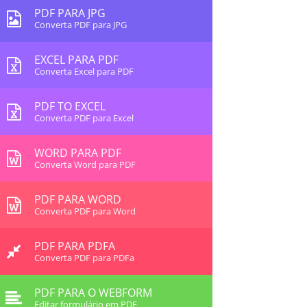
PDF PARA JPG
Converta PDF para JPG
EXCEL PARA PDF
Converta Excel para PDF
PDF TO EXCEL
Converta PDF para Excel
WORD PARA PDF
Converta Word para PDF
PDF PARA WORD
Converta PDF para Word
PDF PARA PDFA
Converta PDF para PDFa
PDF PARA O WEBFORM
Editar formulário em PDF