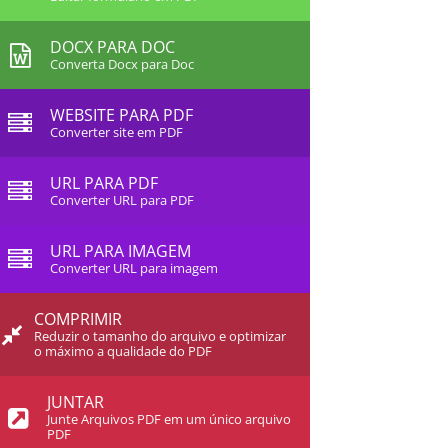
DOCX PARA DOC
Converta Docx para Doc
WEBSITE PARA PDF
Converter site em PDF
URL PARA PDF
Converter URL para PDF
URL PARA IMAGEM
Converter URL para imagem
COMPRIMIR
Reduzir o tamanho do arquivo e optimizar
o máximo a qualidade do PDF
JUNTAR
Junte Arquivos PDF em um único arquivo
PDF