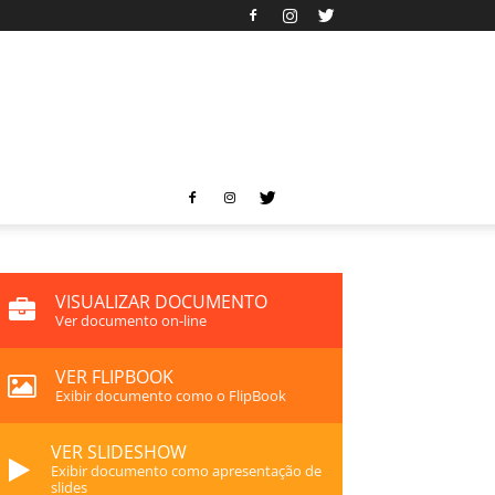
VISUALIZAR DOCUMENTO
Ver documento on-line
VER FLIPBOOK
Exibir documento como o FlipBook
VER SLIDESHOW
Exibir documento como apresentação de
slides