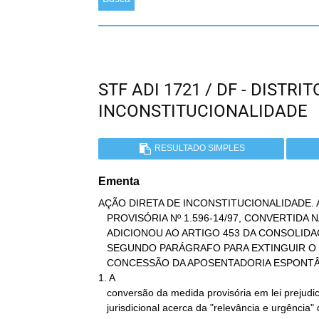
STF ADI 1721 / DF - DISTR
INCONSTITUCIONALIDADE
RESULTADO SIMPLES
Ementa
AÇÃO DIRETA DE INCONSTITUCIONALIDADE. A
   PROVISÓRIA Nº 1.596-14/97, CONVERTIDA NA LEI Nº 9.528/97, QUE

   ADICIONOU AO ARTIGO 453 DA CONSOLIDAÇÃO DAS LEIS DO TRABALHO UM

   SEGUNDO PARÁGRAFO PARA EXTINGUIR O VÍNCULO EMPREGATÍCIO QUANDO DA

   CONCESSÃO DA APOSENTADORIA ESPONTÂNEA. PROCEDÊNCIA DA AÇÃO.

1. A

   conversão da medida provisória em lei prejudica o debate

   jurisdicional acerca da "relevância e urgência" dessa espécie de
