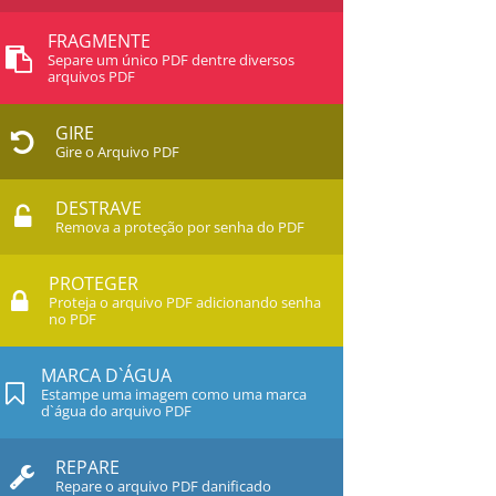
FRAGMENTE
Separe um único PDF dentre diversos
arquivos PDF
GIRE
Gire o Arquivo PDF
DESTRAVE
Remova a proteção por senha do PDF
PROTEGER
Proteja o arquivo PDF adicionando senha
no PDF
MARCA D`ÁGUA
Estampe uma imagem como uma marca
d`água do arquivo PDF
REPARE
Repare o arquivo PDF danificado