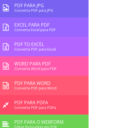
PDF PARA JPG
Converta PDF para JPG
EXCEL PARA PDF
Converta Excel para PDF
PDF TO EXCEL
Converta PDF para Excel
WORD PARA PDF
Converta Word para PDF
PDF PARA WORD
Converta PDF para Word
PDF PARA PDFA
Converta PDF para PDFa
PDF PARA O WEBFORM
Editar formulário em PDF