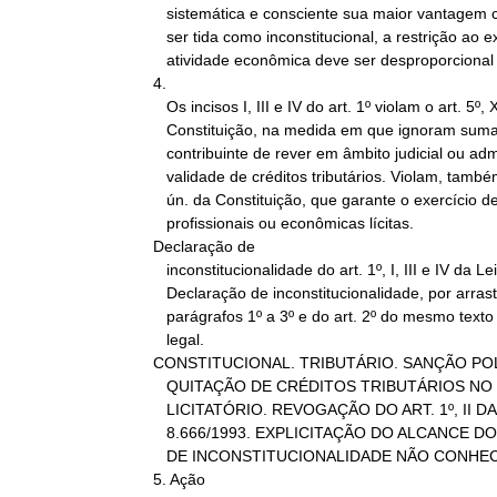
   sistemática e consciente sua maior vantagem concorrencial. Para

   ser tida como inconstitucional, a restrição ao exercício de

   atividade econômica deve ser desproporcional e não-razoável.

4.

   Os incisos I, III e IV do art. 1º violam o art. 5º, XXXV da

   Constituição, na medida em que ignoram sumariamente o direito do

   contribuinte de rever em âmbito judicial ou administrativo a

   validade de créditos tributários. Violam, também o art. 170, par.

   ún. da Constituição, que garante o exercício de atividades

   profissionais ou econômicas lícitas.

Declaração de

   inconstitucionalidade do art. 1º, I, III e IV da Lei 7.711/'988.

   Declaração de inconstitucionalidade, por arrastamento dos

   parágrafos 1º a 3º e do art. 2º do mesmo texto

   legal.

CONSTITUCIONAL. TRIBUTÁRIO. SANÇÃO POLÍ
   QUITAÇÃO DE CRÉDITOS TRIBUTÁRIOS NO ÂMBITO DE PROCESSO

   LICITATÓRIO. REVOGAÇÃO DO ART. 1º, II DA LEI 7.711/1988 PELA LEI

   8.666/1993. EXPLICITAÇÃO DO ALCANCE DO DISPOSITIVO. AÇÃO DIRETA

   DE INCONSTITUCIONALIDADE NÃO CONHECIDA QUANTO AO PONTO.

5. Ação
