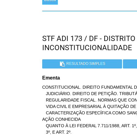
STF ADI 173 / DF - DISTRI
INCONSTITUCIONALIDADE
RESULTADO SIMPLES
Ementa
CONSTITUCIONAL. DIREITO FUNDAMENTAL D
   JUDICIÁRIO. DIREITO DE PETIÇÃO. TRIBUTÁRIO E POLÍTICA FISCAL.

   REGULARIDADE FISCAL. NORMAS QUE CONDICIONAM A PRÁTICA DE ATOS DA

   VIDA CIVIL E EMPRESARIAL À QUITAÇÃO DE CRÉDITOS TRIBUTÁRIOS.

   CARACTERIZAÇÃO ESPECÍFICA COMO SANÇÃO POLÍTICA.

AÇÃO CONHECIDA

   QUANTO À LEI FEDERAL 7.711/1988, ART. 1º, I, III E IV, PAR. 1º A

   3º, E ART. 2º.
