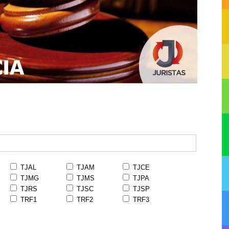
TJAL
TJAM
TJCE
TJMG
TJMS
TJPA
TJRS
TJSC
TJSP
TRF1
TRF2
TRF3