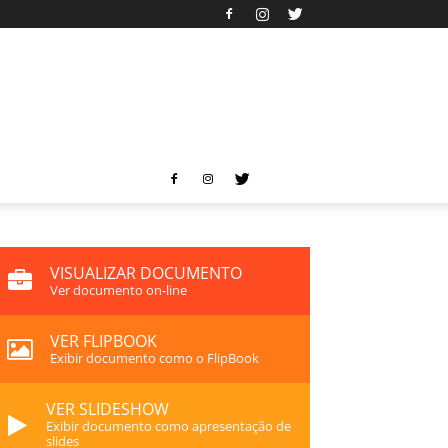
VISUALIZAR DOCUMENTO
Ver documento on-line
VER FLIPBOOK
Exibir documento como o FlipBook
VER SLIDESHOW
Exibir documento como apresentação de
slides