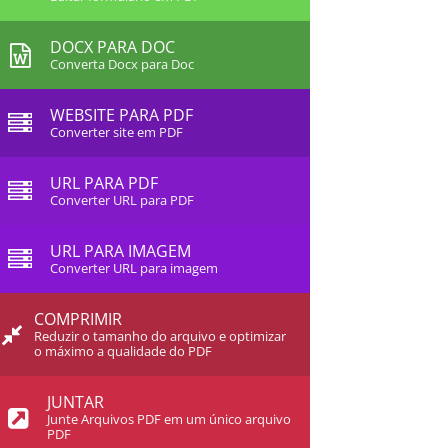
DOCX PARA DOC
Converta Docx para Doc
WEBSITE PARA PDF
Converter site em PDF
URL PARA PDF
Converter URL para PDF
URL PARA IMAGEM
Converter URL para imagem
COMPRIMIR
Reduzir o tamanho do arquivo e optimizar
o máximo a qualidade do PDF
JUNTAR
Junte Arquivos PDF em um único arquivo
PDF