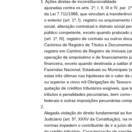
1. Ações diretas de inconstitucionalidade

   ajuizadas contra os arts. 1º, I, II, III e IV, par. 1º a 3º e 2º

   da Lei 7.711/1988, que vinculam a transferência de domicílio para

   o exterior (art. 1º, I), registro ou arquivamento de contrato

   social, alteração contratual e distrato social perante o registro

   público competente, exceto quando praticado por microempresa

   (art. 1º, III), registro de contrato ou outros documentos em

   Cartórios de Registro de Títulos e Documentos (art. 1º, IV, a),

   registro em Cartório de Registro de Imóveis (art. 1º, IV, b) e

   operação de empréstimo e de financiamento junto a instituição

   financeira, exceto quando destinada a saldar dívidas para com as

   Fazendas Nacional, Estaduais ou Municipais (art. 1º, IV, c) -

   estas três últimas nas hipóteses de o valor da operação ser igual

   ou superior a cinco mil Obrigações do Tesouro Nacional - à

   quitação de créditos tributários exigíveis, que tenham por objeto

   tributos e penalidades pecuniárias, bem como contribuições

   federais e outras imposições pecuniárias compulsórias.

2.

   Alegada violação do direito fundamental ao livre acesso ao Poder

   Judiciário (art. 5º, XXXV da Constituição), na medida em que as

   normas impedem o contribuinte de ir a juízo discutir a validade

   do crédito tributário. Caracterização de sanções políticas, isto
