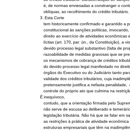
   é, de normas enviesadas a constranger o contribuinte, por vias

   oblíquas, ao recolhimento do crédito tributário.

3. Esta Corte

   tem historicamente confirmado e garantido a proibição

   constitucional às sanções políticas, invocando, para tanto, o

   direito ao exercício de atividades econômicas e profissionais

   lícitas (art. 170, par. ún., da Constituição), a violação do

   devido processo legal substantivo (falta de proporcionalidade e

   razoabilidade de medidas gravosas que se predispõem a substituir

   os mecanismos de cobrança de créditos tributários) e a violação

   do devido processo legal manifestado no direito de acesso aos

   órgãos do Executivo ou do Judiciário tanto para controle da

   validade dos créditos tributários, cuja inadimplência

   pretensamente justifica a nefasta penalidade,  quanto para

   controle do próprio ato que culmina na restrição.

É inequívoco,

   contudo, que a orientação firmada pelo Supremo Tribunal Federal

   não serve de escusa ao deliberado e temerário desrespeito à

   legislação tributária. Não há que se falar em sanção política se

   as restrições à prática de atividade econômica objetivam combater

   estruturas empresariais que têm na inadimplência tributária
