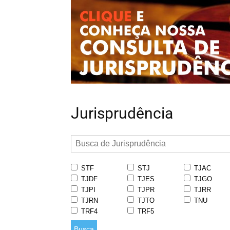
Jurisprudência
STF
STJ
TJAC
TJDF
TJES
TJGO
TJPI
TJPR
TJRR
TJRN
TJTO
TNU
TRF4
TRF5
Busca