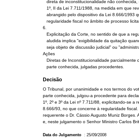
   direta de inconstitucionalidade não conhecida, em relação ao art.

   1º, II da Lei 7.711/1988, na medida em que revogado, por estar

   abrangido pelo dispositivo da Lei 8.666/1993 que trata da

   regularidade fiscal no âmbito de processo licitatório.

6.

   Explicitação da Corte, no sentido de que a regularidade fiscal

   aludida implica "exigibilidade da quitação quando o tributo não

   seja objeto de discussão judicial" ou "administrativa".

Ações

   Diretas de Inconstitucionalidade parcialmente conhecidas e, na

   parte conhecida, julgadas procedentes.
Decisão
O Tribunal, por unanimidade e nos termos do vot
parte conhecida, julgou-a procedente para declarar
1º, 2º e 3º da Lei nº 7.711/88, explicitando-se a r
8.666/93, no que concerne à regularidade fiscal.
requerente o Dr. Cássio Augusto Muniz Borges. A
e, neste julgamento o Senhor Ministro Carlos Brit
Data do Julgamento
:
25/09/2008