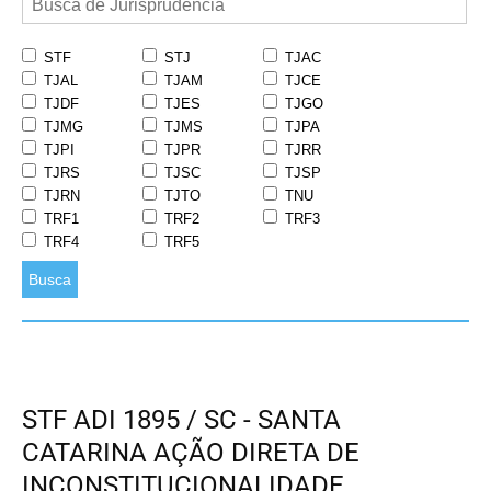
STF
STJ
TJAC
TJAL
TJAM
TJCE
TJDF
TJES
TJGO
TJMG
TJMS
TJPA
TJPI
TJPR
TJRR
TJRS
TJSC
TJSP
TJRN
TJTO
TNU
TRF1
TRF2
TRF3
TRF4
TRF5
Busca
STF ADI 1895 / SC - SANTA
CATARINA AÇÃO DIRETA DE
INCONSTITUCIONALIDADE