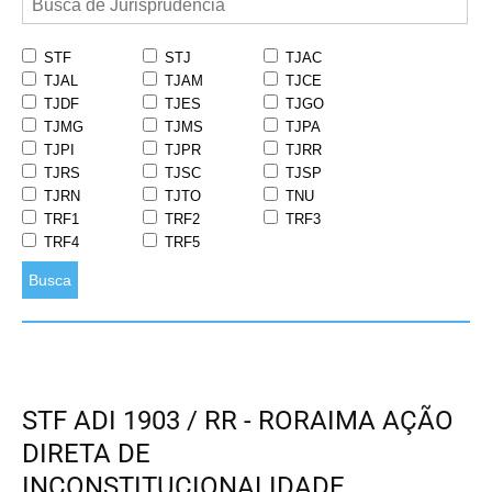
STF
STJ
TJAC
TJAL
TJAM
TJCE
TJDF
TJES
TJGO
TJMG
TJMS
TJPA
TJPI
TJPR
TJRR
TJRS
TJSC
TJSP
TJRN
TJTO
TNU
TRF1
TRF2
TRF3
TRF4
TRF5
Busca
STF ADI 1903 / RR - RORAIMA AÇÃO
DIRETA DE
INCONSTITUCIONALIDADE