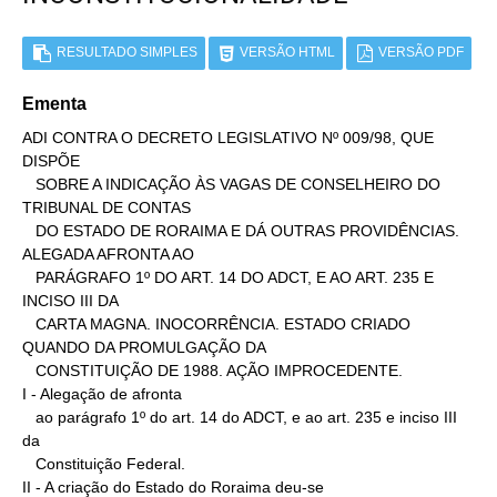
RESULTADO SIMPLES
VERSÃO HTML
VERSÃO PDF
Ementa
ADI CONTRA O DECRETO LEGISLATIVO Nº 009/98, QUE 
DISPÕE

   SOBRE A INDICAÇÃO ÀS VAGAS DE CONSELHEIRO DO 
TRIBUNAL DE CONTAS

   DO ESTADO DE RORAIMA E DÁ OUTRAS PROVIDÊNCIAS. 
ALEGADA AFRONTA AO

   PARÁGRAFO 1º DO ART. 14 DO ADCT, E AO ART. 235 E 
INCISO III DA

   CARTA MAGNA. INOCORRÊNCIA. ESTADO CRIADO 
QUANDO DA PROMULGAÇÃO DA

   CONSTITUIÇÃO DE 1988. AÇÃO IMPROCEDENTE.

I - Alegação de afronta

   ao parágrafo 1º do art. 14 do ADCT, e ao art. 235 e inciso III 
da

   Constituição Federal.

II - A criação do Estado do Roraima deu-se
