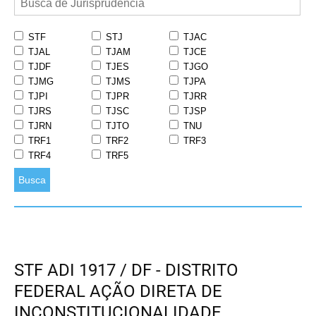
STF
STJ
TJAC
TJAL
TJAM
TJCE
TJDF
TJES
TJGO
TJMG
TJMS
TJPA
TJPI
TJPR
TJRR
TJRS
TJSC
TJSP
TJRN
TJTO
TNU
TRF1
TRF2
TRF3
TRF4
TRF5
Busca
STF ADI 1917 / DF - DISTRITO
FEDERAL AÇÃO DIRETA DE
INCONSTITUCIONALIDADE