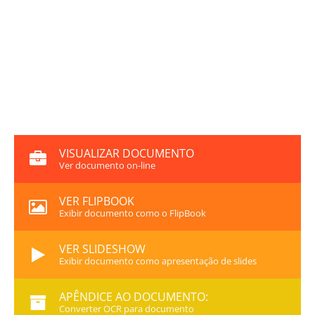
VISUALIZAR DOCUMENTO
Ver documento on-line
VER FLIPBOOK
Exibir documento como o FlipBook
VER SLIDESHOW
Exibir documento como apresentação de slides
APÊNDICE AO DOCUMENTO:
Converter OCR para documento