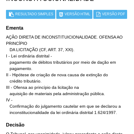
RESULTADO SIMPLES
VERSÃO HTML
VERSÃO PDF
Ementa
AÇÃO DIRETA DE INCONSTITUICIONALIDADE. OFENSA AO 
PRINCÍPIO

   DA LICITAÇÃO (CF, ART. 37, XXI).

I - Lei ordinária distrital -

   pagamento de débitos tributários por meio de dação em

   pagamento.

II - Hipótese de criação de nova causa de extinção do

   crédito tributário.

III - Ofensa ao princípio da licitação na

   aquisição de materiais pela administração pública.

IV -

   Confirmação do julgamento cautelar em que se declarou a

   inconstitucionalidade da lei ordinária distrital 1.624/1997.
Decisão