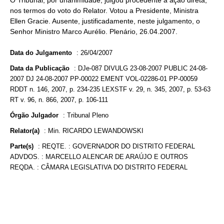
O Tribunal, por unanimidade, julgou procedente a ação direta,
nos termos do voto do Relator. Votou a Presidente, Ministra
Ellen Gracie. Ausente, justificadamente, neste julgamento, o
Senhor Ministro Marco Aurélio. Plenário, 26.04.2007.
Data do Julgamento
:
26/04/2007
Data da Publicação
:
DJe-087 DIVULG 23-08-2007 PUBLIC 24-08-
2007 DJ 24-08-2007 PP-00022 EMENT VOL-02286-01 PP-00059
RDDT n. 146, 2007, p. 234-235 LEXSTF v. 29, n. 345, 2007, p. 53-63
RT v. 96, n. 866, 2007, p. 106-111
Órgão Julgador
:
Tribunal Pleno
Relator(a)
:
Min. RICARDO LEWANDOWSKI
Parte(s)
:
REQTE. : GOVERNADOR DO DISTRITO FEDERAL
ADVDOS. : MARCELLO ALENCAR DE ARAÚJO E OUTROS
REQDA. : CÂMARA LEGISLATIVA DO DISTRITO FEDERAL