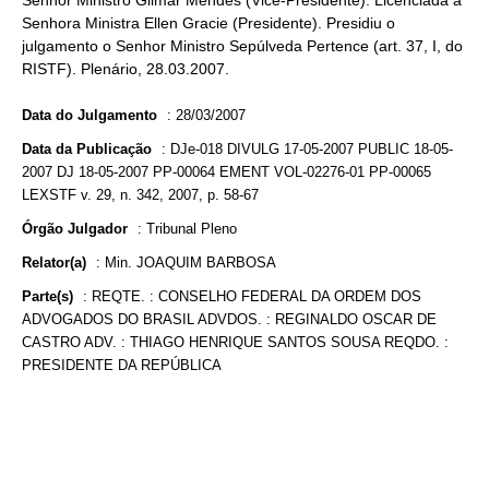
Senhor Ministro Gilmar Mendes (Vice-Presidente). Licenciada a
Senhora Ministra Ellen Gracie (Presidente). Presidiu o
julgamento o Senhor Ministro Sepúlveda Pertence (art. 37, I, do
RISTF). Plenário, 28.03.2007.
Data do Julgamento
:
28/03/2007
Data da Publicação
:
DJe-018 DIVULG 17-05-2007 PUBLIC 18-05-
2007 DJ 18-05-2007 PP-00064 EMENT VOL-02276-01 PP-00065
LEXSTF v. 29, n. 342, 2007, p. 58-67
Órgão Julgador
:
Tribunal Pleno
Relator(a)
:
Min. JOAQUIM BARBOSA
Parte(s)
:
REQTE. : CONSELHO FEDERAL DA ORDEM DOS
ADVOGADOS DO BRASIL ADVDOS. : REGINALDO OSCAR DE
CASTRO ADV. : THIAGO HENRIQUE SANTOS SOUSA REQDO. :
PRESIDENTE DA REPÚBLICA