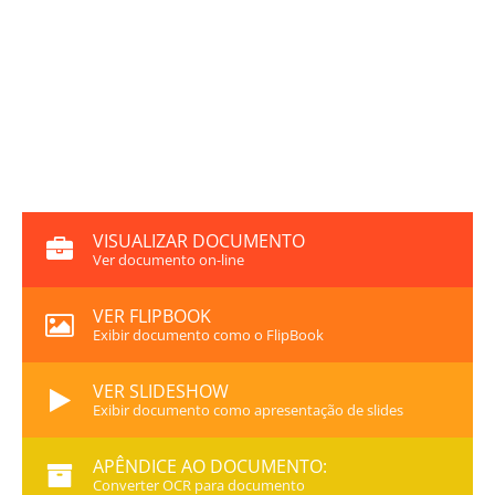
VISUALIZAR DOCUMENTO
Ver documento on-line
VER FLIPBOOK
Exibir documento como o FlipBook
VER SLIDESHOW
Exibir documento como apresentação de slides
APÊNDICE AO DOCUMENTO:
Converter OCR para documento