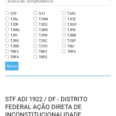
STF
STJ
TJAC
TJAL
TJAM
TJCE
TJDF
TJES
TJGO
TJMG
TJMS
TJPA
TJPI
TJPR
TJRR
TJRS
TJSC
TJSP
TJRN
TJTO
TNU
TRF1
TRF2
TRF3
TRF4
TRF5
Busca
STF ADI 1922 / DF - DISTRITO
FEDERAL AÇÃO DIRETA DE
INCONSTITUCIONALIDADE