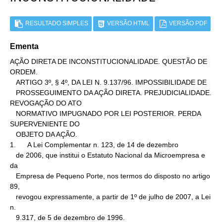
RESULTADO SIMPLES
VERSÃO HTML
VERSÃO PDF
Ementa
AÇÃO DIRETA DE INCONSTITUCIONALIDADE. QUESTÃO DE 
ORDEM.

   ARTIGO 3º, § 4º, DA LEI N. 9.137/96. IMPOSSIBILIDADE DE

   PROSSEGUIMENTO DA AÇÃO DIRETA. PREJUDICIALIDADE. 
REVOGAÇÃO DO ATO

   NORMATIVO IMPUGNADO POR LEI POSTERIOR. PERDA 
SUPERVENIENTE DO

   OBJETO DA AÇÃO.

1.      A Lei Complementar n. 123, de 14 de dezembro

   de 2006, que institui o Estatuto Nacional da Microempresa e 
da

   Empresa de Pequeno Porte, nos termos do disposto no artigo 
89,

   revogou expressamente, a partir de 1º de julho de 2007, a Lei 
n.

   9.317, de 5 de dezembro de 1996.
