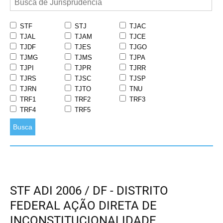
STF
STJ
TJAC
TJAL
TJAM
TJCE
TJDF
TJES
TJGO
TJMG
TJMS
TJPA
TJPI
TJPR
TJRR
TJRS
TJSC
TJSP
TJRN
TJTO
TNU
TRF1
TRF2
TRF3
TRF4
TRF5
Busca
STF ADI 2006 / DF - DISTRITO
FEDERAL AÇÃO DIRETA DE
INCONSTITUCIONALIDADE