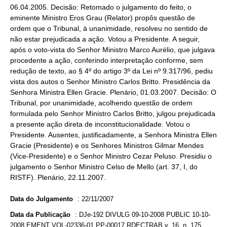
06.04.2005. Decisão: Retomado o julgamento do feito, o
eminente Ministro Eros Grau (Relator) propôs questão de
ordem que o Tribunal, à unanimidade, resolveu no sentido de
não estar prejudicada a ação. Votou a Presidente. A seguir,
após o voto-vista do Senhor Ministro Marco Aurélio, que julgava
procedente a ação, conferindo interpretação conforme, sem
redução de texto, ao § 4º do artigo 3º da Lei nº 9.317/96, pediu
vista dos autos o Senhor Ministro Carlos Britto. Presidência da
Senhora Ministra Ellen Gracie. Plenário, 01.03.2007. Decisão: O
Tribunal, por unanimidade, acolhendo questão de ordem
formulada pelo Senhor Ministro Carlos Britto, julgou prejudicada
a presente ação direta de inconstitucionalidade. Votou o
Presidente. Ausentes, justificadamente, a Senhora Ministra Ellen
Gracie (Presidente) e os Senhores Ministros Gilmar Mendes
(Vice-Presidente) e o Senhor Ministro Cezar Peluso. Presidiu o
julgamento o Senhor Ministro Celso de Mello (art. 37, I, do
RISTF). Plenário, 22.11.2007.
Data do Julgamento
:
22/11/2007
Data da Publicação
:
DJe-192 DIVULG 09-10-2008 PUBLIC 10-10-
2008 EMENT VOL-02336-01 PP-00017 RDECTRAB v. 16, n. 175,