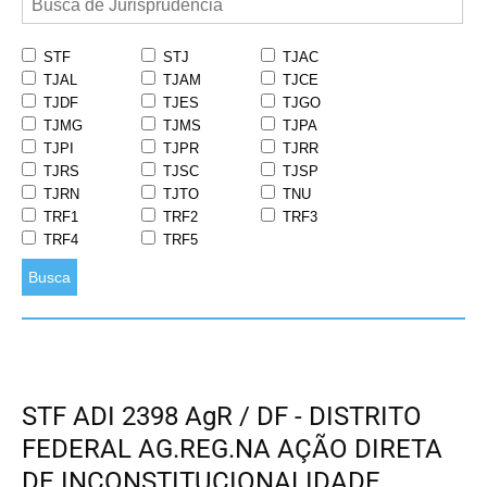
STF
STJ
TJAC
TJAL
TJAM
TJCE
TJDF
TJES
TJGO
TJMG
TJMS
TJPA
TJPI
TJPR
TJRR
TJRS
TJSC
TJSP
TJRN
TJTO
TNU
TRF1
TRF2
TRF3
TRF4
TRF5
Busca
STF ADI 2398 AgR / DF - DISTRITO
FEDERAL AG.REG.NA AÇÃO DIRETA
DE INCONSTITUCIONALIDADE