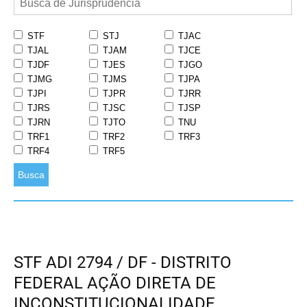
STF
STJ
TJAC
TJAL
TJAM
TJCE
TJDF
TJES
TJGO
TJMG
TJMS
TJPA
TJPI
TJPR
TJRR
TJRS
TJSC
TJSP
TJRN
TJTO
TNU
TRF1
TRF2
TRF3
TRF4
TRF5
Busca
STF ADI 2794 / DF - DISTRITO
FEDERAL AÇÃO DIRETA DE
INCONSTITUCIONALIDADE