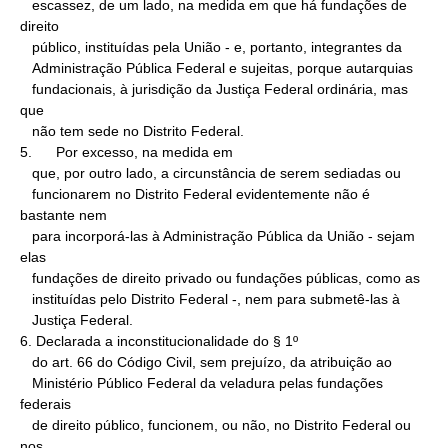
   escassez, de um lado, na medida em que há fundações de 
direito

   público, instituídas pela União - e, portanto, integrantes da

   Administração Pública Federal e sujeitas, porque autarquias

   fundacionais, à jurisdição da Justiça Federal ordinária, mas 
que

   não tem sede no Distrito Federal.

5.      Por excesso, na medida em

   que, por outro lado, a circunstância de serem sediadas ou

   funcionarem no Distrito Federal evidentemente não é 
bastante nem

   para incorporá-las à Administração Pública da União - sejam 
elas

   fundações de direito privado ou fundações públicas, como as

   instituídas pelo Distrito Federal -, nem para submetê-las à

   Justiça Federal.

6. Declarada a inconstitucionalidade do § 1º

   do art. 66 do Código Civil, sem prejuízo, da atribuição ao

   Ministério Público Federal da veladura pelas fundações 
federais

   de direito público, funcionem, ou não, no Distrito Federal ou 
nos
