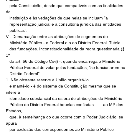
   pela Constituição, desde que compatíveis com as finalidades 
da

   instituição e às vedações de que nelas se incluam "a

   representação judicial e a consultoria jurídica das entidades

   públicas".

V - Demarcação entre as atribuições de segmentos do

   Ministério Público - o Federal e o do Distrito Federal. Tutela

   das fundações. Inconstitucionalidade da regra questionada (§ 
1º

   do art. 66 do Código Civil) -, quando encarrega o Ministério

   Público Federal de velar pelas fundações, "se funcionarem no

   Distrito Federal".

1. Não obstante reserve à União organizá-lo

   e mantê-lo - é do sistema da Constituição mesma que se 
infere a

   identidade substancial da esfera de atribuições do Ministério

   Público do Distrito Federal àquelas confiadas        ao MP dos 
Estados,

   que, à semelhança do que ocorre com o Poder Judiciário, se 
apura

   por exclusão das correspondentes ao Ministério Público 