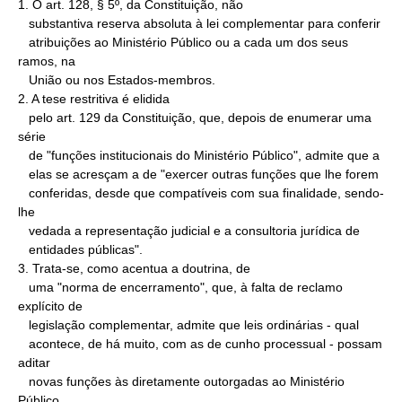
1. O art. 128, § 5º, da Constituição, não

   substantiva reserva absoluta à lei complementar para conferir

   atribuições ao Ministério Público ou a cada um dos seus 
ramos, na

   União ou nos Estados-membros.

2. A tese restritiva é elidida

   pelo art. 129 da Constituição, que, depois de enumerar uma 
série

   de "funções institucionais do Ministério Público", admite que a

   elas se acresçam a de "exercer outras funções que lhe forem

   conferidas, desde que compatíveis com sua finalidade, sendo-
lhe

   vedada a representação judicial e a consultoria jurídica de

   entidades públicas".

3. Trata-se, como acentua a doutrina, de

   uma "norma de encerramento", que, à falta de reclamo 
explícito de

   legislação complementar, admite que leis ordinárias - qual

   acontece, de há muito, com as de cunho processual - possam 
aditar

   novas funções às diretamente outorgadas ao Ministério 
Público
