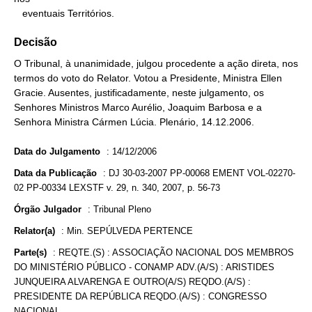
   eventuais Territórios.
Decisão
O Tribunal, à unanimidade, julgou procedente a ação direta, nos
termos do voto do Relator. Votou a Presidente, Ministra Ellen
Gracie. Ausentes, justificadamente, neste julgamento, os
Senhores Ministros Marco Aurélio, Joaquim Barbosa e a
Senhora Ministra Cármen Lúcia. Plenário, 14.12.2006.
Data do Julgamento
:
14/12/2006
Data da Publicação
:
DJ 30-03-2007 PP-00068 EMENT VOL-02270-
02 PP-00334 LEXSTF v. 29, n. 340, 2007, p. 56-73
Órgão Julgador
:
Tribunal Pleno
Relator(a)
:
Min. SEPÚLVEDA PERTENCE
Parte(s)
:
REQTE.(S) : ASSOCIAÇÃO NACIONAL DOS MEMBROS
DO MINISTÉRIO PÚBLICO - CONAMP ADV.(A/S) : ARISTIDES
JUNQUEIRA ALVARENGA E OUTRO(A/S) REQDO.(A/S) :
PRESIDENTE DA REPÚBLICA REQDO.(A/S) : CONGRESSO
NACIONAL