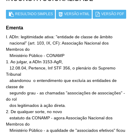
RESULTADO SIMPLES
VERSÃO HTML
VERSÃO PDF
Ementa
I. ADIn: legitimidade ativa: "entidade de classe de âmbito

   nacional" (art. 103, IX, CF): Associação Nacional dos 
Membros do

   Ministério Público - CONAMP

1. Ao julgar, a ADIn 3153-AgR,

   12.08.04, Pertence, Inf STF 356, o plenário do Supremo 
Tribunal

   abandonou  o entendimento que excluía as entidades de 
classe de

   segundo grau - as chamadas "associações de associações" - 
do rol

   dos legitimados à ação direta.

2. De qualquer sorte, no novo

   estatuto da CONAMP - agora Associação Nacional dos 
Membros do

   Ministério Público - a qualidade de "associados efetivos" ficou
