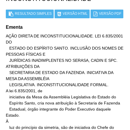
RESULTADO SIMPLES
VERSÃO HTML
VERSÃO PDF
Ementa
AÇÃO DIRETA DE INCONSTITUCIONALIDADE. LEI 6.835/2001 
DO

   ESTADO DO ESPÍRITO SANTO. INCLUSÃO DOS NOMES DE 
PESSOAS FÍSICAS E

   JURÍDICAS INADIMPLENTES NO SERASA, CADIN E SPC. 
ATRIBUIÇÕES DA

   SECRETARIA DE ESTADO DA FAZENDA. INICIATIVA DA 
MESA DA ASSEMBLÉIA

   LEGISLATIVA. INCONSTITUCIONALIDADE FORMAL.

A lei 6.835/2001, de

   iniciativa da Mesa da Assembléia Legislativa do Estado do

   Espírito Santo, cria nova atribuição à Secretaria de Fazenda

   Estadual, órgão integrante do Poder Executivo daquele 
Estado.

À

   luz do princípio da simetria, são de iniciativa do Chefe do 