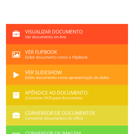
VISUALIZAR DOCUMENTO
Ver documento on-line
VER FLIPBOOK
Exibir documento como o FlipBook
VER SLIDESHOW
Exibir documento como apresentação de slides
APÊNDICE AO DOCUMENTO:
Converter OCR para documento
CONVERSOR DE DOCUMENTOS
Converter documentos do office
CONVERSOR DE IMAGEM