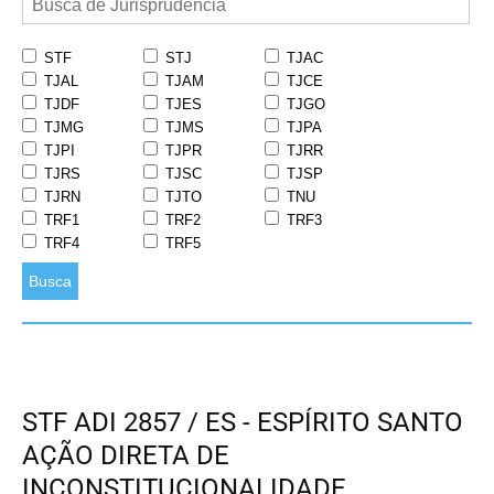
STF
STJ
TJAC
TJAL
TJAM
TJCE
TJDF
TJES
TJGO
TJMG
TJMS
TJPA
TJPI
TJPR
TJRR
TJRS
TJSC
TJSP
TJRN
TJTO
TNU
TRF1
TRF2
TRF3
TRF4
TRF5
Busca
STF ADI 2857 / ES - ESPÍRITO SANTO
AÇÃO DIRETA DE
INCONSTITUCIONALIDADE