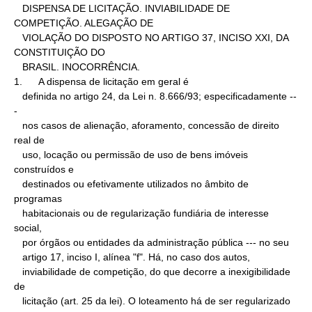
   DISPENSA DE LICITAÇÃO. INVIABILIDADE DE 
COMPETIÇÃO. ALEGAÇÃO DE

   VIOLAÇÃO DO DISPOSTO NO ARTIGO 37, INCISO XXI, DA 
CONSTITUIÇÃO DO

   BRASIL. INOCORRÊNCIA.

1.      A dispensa de licitação em geral é

   definida no artigo 24, da Lei n. 8.666/93; especificadamente --
-

   nos casos de alienação, aforamento, concessão de direito 
real de

   uso, locação ou permissão de uso de bens imóveis 
construídos e

   destinados ou efetivamente utilizados no âmbito de 
programas

   habitacionais ou de regularização fundiária de interesse 
social,

   por órgãos ou entidades da administração pública --- no seu

   artigo 17, inciso I, alínea "f". Há, no caso dos autos,

   inviabilidade de competição, do que decorre a inexigibilidade 
de

   licitação (art. 25 da lei). O loteamento há de ser regularizado
