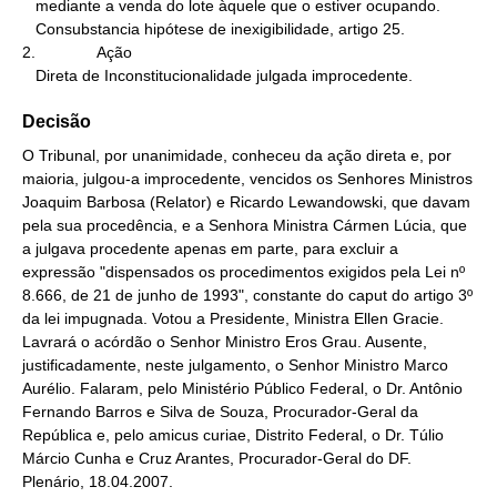
   mediante a venda do lote àquele que o estiver ocupando.

   Consubstancia hipótese de inexigibilidade, artigo 25.

2.              Ação

   Direta de Inconstitucionalidade julgada improcedente.
Decisão
O Tribunal, por unanimidade, conheceu da ação direta e, por
maioria, julgou-a improcedente, vencidos os Senhores Ministros
Joaquim Barbosa (Relator) e Ricardo Lewandowski, que davam
pela sua procedência, e a Senhora Ministra Cármen Lúcia, que
a julgava procedente apenas em parte, para excluir a
expressão "dispensados os procedimentos exigidos pela Lei nº
8.666, de 21 de junho de 1993", constante do caput do artigo 3º
da lei impugnada. Votou a Presidente, Ministra Ellen Gracie.
Lavrará o acórdão o Senhor Ministro Eros Grau. Ausente,
justificadamente, neste julgamento, o Senhor Ministro Marco
Aurélio. Falaram, pelo Ministério Público Federal, o Dr. Antônio
Fernando Barros e Silva de Souza, Procurador-Geral da
República e, pelo amicus curiae, Distrito Federal, o Dr. Túlio
Márcio Cunha e Cruz Arantes, Procurador-Geral do DF.
Plenário, 18.04.2007.