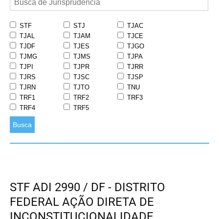
STF
STJ
TJAC
TJAL
TJAM
TJCE
TJDF
TJES
TJGO
TJMG
TJMS
TJPA
TJPI
TJPR
TJRR
TJRS
TJSC
TJSP
TJRN
TJTO
TNU
TRF1
TRF2
TRF3
TRF4
TRF5
Busca
STF ADI 2990 / DF - DISTRITO
FEDERAL AÇÃO DIRETA DE
INCONSTITUCIONALIDADE