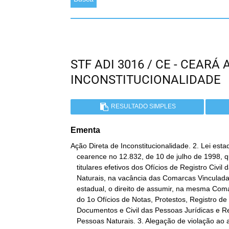
STF ADI 3016 / CE - CEARÁ
INCONSTITUCIONALIDADE
RESULTADO SIMPLES
Ementa
Ação Direta de Inconstitucionalidade. 2. Lei estad
   cearence no 12.832, de 10 de julho de 1998, que assegura aos

   titulares efetivos dos Ofícios de Registro Civil da Pessoas

   Naturais, na vacância das Comarcas Vinculadas criadas por lei

   estadual, o direito de assumir, na mesma Comarca, a titularidade

   do 1o Ofícios de Notas, Protestos, Registro de Títulos e

   Documentos e Civil das Pessoas Jurídicas e Registro civil das

   Pessoas Naturais. 3. Alegação de violação ao art. 37, II, da
