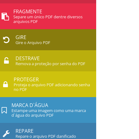
FRAGMENTE
Separe um único PDF dentre diversos
arquivos PDF
GIRE
Gire o Arquivo PDF
DESTRAVE
Remova a proteção por senha do PDF
PROTEGER
Proteja o arquivo PDF adicionando senha
no PDF
MARCA D`ÁGUA
Estampe uma imagem como uma marca
d`água do arquivo PDF
REPARE
Repare o arquivo PDF danificado