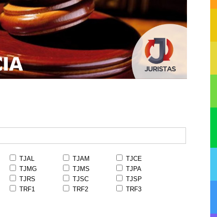
TJAL
TJAM
TJCE
TJMG
TJMS
TJPA
TJRS
TJSC
TJSP
TRF1
TRF2
TRF3