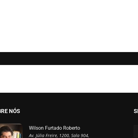
BRE NÓS
S
Wilson Furtado Roberto
Av. Júlia Freire, 1200, Sala 904,