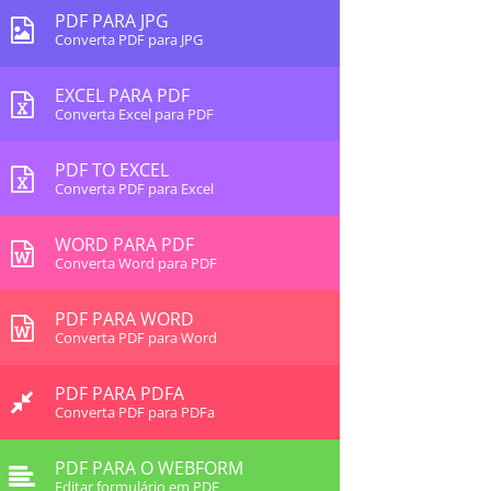
PDF PARA JPG
Converta PDF para JPG
EXCEL PARA PDF
Converta Excel para PDF
PDF TO EXCEL
Converta PDF para Excel
WORD PARA PDF
Converta Word para PDF
PDF PARA WORD
Converta PDF para Word
PDF PARA PDFA
Converta PDF para PDFa
PDF PARA O WEBFORM
Editar formulário em PDF