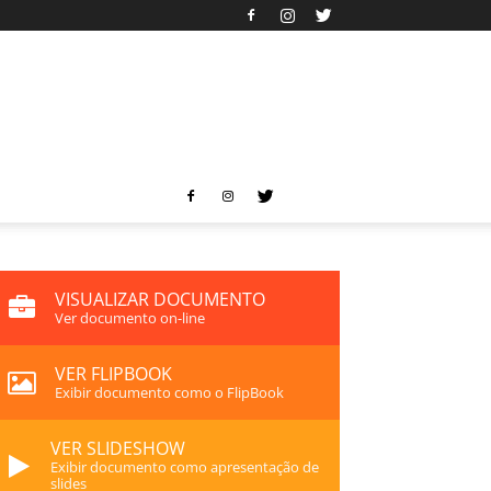
VISUALIZAR DOCUMENTO
Ver documento on-line
VER FLIPBOOK
Exibir documento como o FlipBook
VER SLIDESHOW
Exibir documento como apresentação de
slides