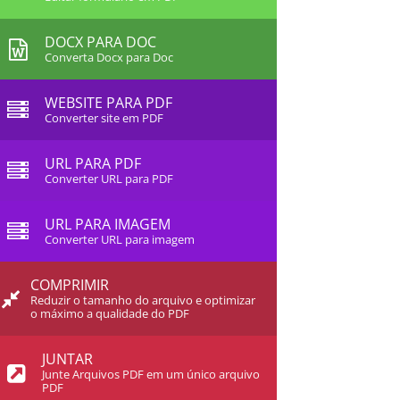
DOCX PARA DOC
Converta Docx para Doc
WEBSITE PARA PDF
Converter site em PDF
URL PARA PDF
Converter URL para PDF
URL PARA IMAGEM
Converter URL para imagem
COMPRIMIR
Reduzir o tamanho do arquivo e optimizar
o máximo a qualidade do PDF
JUNTAR
Junte Arquivos PDF em um único arquivo
PDF