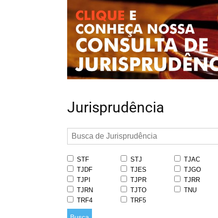
Jurisprudência
STF
STJ
TJAC
TJDF
TJES
TJGO
TJPI
TJPR
TJRR
TJRN
TJTO
TNU
TRF4
TRF5
Busca