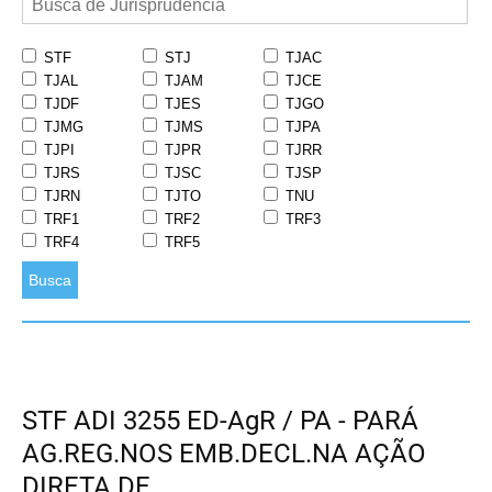
STF
STJ
TJAC
TJAL
TJAM
TJCE
TJDF
TJES
TJGO
TJMG
TJMS
TJPA
TJPI
TJPR
TJRR
TJRS
TJSC
TJSP
TJRN
TJTO
TNU
TRF1
TRF2
TRF3
TRF4
TRF5
Busca
STF ADI 3255 ED-AgR / PA - PARÁ
AG.REG.NOS EMB.DECL.NA AÇÃO
DIRETA DE