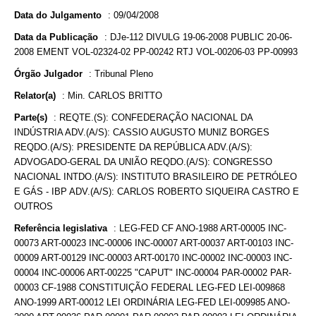
Data do Julgamento
:
09/04/2008
Data da Publicação
:
DJe-112 DIVULG 19-06-2008 PUBLIC 20-06-
2008 EMENT VOL-02324-02 PP-00242 RTJ VOL-00206-03 PP-00993
Órgão Julgador
:
Tribunal Pleno
Relator(a)
:
Min. CARLOS BRITTO
Parte(s)
:
REQTE.(S): CONFEDERAÇÃO NACIONAL DA
INDÚSTRIA ADV.(A/S): CASSIO AUGUSTO MUNIZ BORGES
REQDO.(A/S): PRESIDENTE DA REPÚBLICA ADV.(A/S):
ADVOGADO-GERAL DA UNIÃO REQDO.(A/S): CONGRESSO
NACIONAL INTDO.(A/S): INSTITUTO BRASILEIRO DE PETRÓLEO
E GÁS - IBP ADV.(A/S): CARLOS ROBERTO SIQUEIRA CASTRO E
OUTROS
Referência legislativa
:
LEG-FED CF ANO-1988 ART-00005 INC-
00073 ART-00023 INC-00006 INC-00007 ART-00037 ART-00103 INC-
00009 ART-00129 INC-00003 ART-00170 INC-00002 INC-00003 INC-
00004 INC-00006 ART-00225 "CAPUT" INC-00004 PAR-00002 PAR-
00003 CF-1988 CONSTITUIÇÃO FEDERAL LEG-FED LEI-009868
ANO-1999 ART-00012 LEI ORDINÁRIA LEG-FED LEI-009985 ANO-