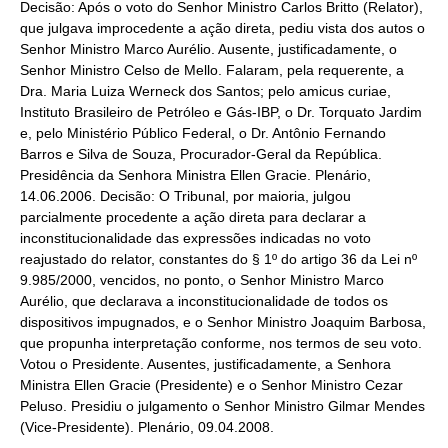
Decisão: Após o voto do Senhor Ministro Carlos Britto (Relator),
que julgava improcedente a ação direta, pediu vista dos autos o
Senhor Ministro Marco Aurélio. Ausente, justificadamente, o
Senhor Ministro Celso de Mello. Falaram, pela requerente, a
Dra. Maria Luiza Werneck dos Santos; pelo amicus curiae,
Instituto Brasileiro de Petróleo e Gás-IBP, o Dr. Torquato Jardim
e, pelo Ministério Público Federal, o Dr. Antônio Fernando
Barros e Silva de Souza, Procurador-Geral da República.
Presidência da Senhora Ministra Ellen Gracie. Plenário,
14.06.2006. Decisão: O Tribunal, por maioria, julgou
parcialmente procedente a ação direta para declarar a
inconstitucionalidade das expressões indicadas no voto
reajustado do relator, constantes do § 1º do artigo 36 da Lei nº
9.985/2000, vencidos, no ponto, o Senhor Ministro Marco
Aurélio, que declarava a inconstitucionalidade de todos os
dispositivos impugnados, e o Senhor Ministro Joaquim Barbosa,
que propunha interpretação conforme, nos termos de seu voto.
Votou o Presidente. Ausentes, justificadamente, a Senhora
Ministra Ellen Gracie (Presidente) e o Senhor Ministro Cezar
Peluso. Presidiu o julgamento o Senhor Ministro Gilmar Mendes
(Vice-Presidente). Plenário, 09.04.2008.