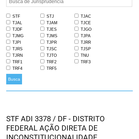
STF
STJ
TJAC
TJAL
TJAM
TJCE
TJDF
TJES
TJGO
TJMG
TJMS
TJPA
TJPI
TJPR
TJRR
TJRS
TJSC
TJSP
TJRN
TJTO
TNU
TRF1
TRF2
TRF3
TRF4
TRF5
Busca
STF ADI 3378 / DF - DISTRITO
FEDERAL AÇÃO DIRETA DE
INCONSTITUCIONALIDADE