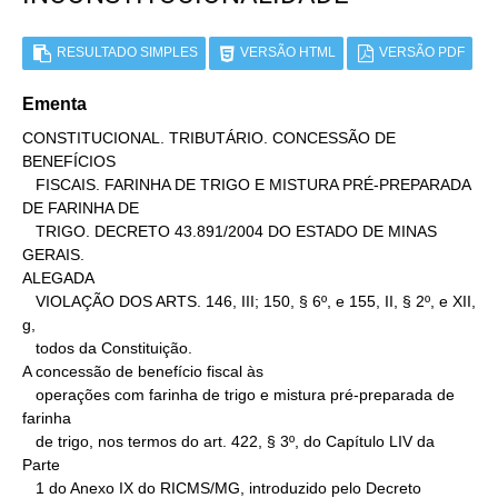
RESULTADO SIMPLES
VERSÃO HTML
VERSÃO PDF
Ementa
CONSTITUCIONAL. TRIBUTÁRIO. CONCESSÃO DE 
BENEFÍCIOS

   FISCAIS. FARINHA DE TRIGO E MISTURA PRÉ-PREPARADA 
DE FARINHA DE

   TRIGO. DECRETO 43.891/2004 DO ESTADO DE MINAS 
GERAIS.

ALEGADA

   VIOLAÇÃO DOS ARTS. 146, III; 150, § 6º, e 155, II, § 2º, e XII, 
g,

   todos da Constituição.

A concessão de benefício fiscal às

   operações com farinha de trigo e mistura pré-preparada de 
farinha

   de trigo, nos termos do art. 422, § 3º, do Capítulo LIV da 
Parte

   1 do Anexo IX do RICMS/MG, introduzido pelo Decreto 