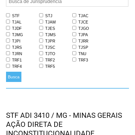
STF
STJ
TJAC
TJAL
TJAM
TJCE
TJDF
TJES
TJGO
TJMG
TJMS
TJPA
TJPI
TJPR
TJRR
TJRS
TJSC
TJSP
TJRN
TJTO
TNU
TRF1
TRF2
TRF3
TRF4
TRF5
Busca
STF ADI 3410 / MG - MINAS GERAIS
AÇÃO DIRETA DE
INCONSTITUCIONALIDADE