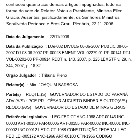
conheceu quanto aos demais artigos impugnados, tudo na
forma do voto do Relator. Votou a Presidente, Ministra Ellen
Gracie. Ausentes, justificadamente, os Senhores Ministros
Sepúlveda Pertence e Eros Grau. Plenário, 22.11.2006.
Data do Julgamento
:
22/11/2006
Data da Publicação
:
DJe-032 DIVULG 06-06-2007 PUBLIC 08-06-
2007 DJ 08-06-2007 PP-00028 EMENT VOL-02279-01 PP-00141 RTJ
VOL-00201-03 PP-00914 RDDT n. 143, 2007, p. 225 LEXSTF v. 29, n.
344, 2007, p. 18-32
Órgão Julgador
:
Tribunal Pleno
Relator(a)
:
Min. JOAQUIM BARBOSA
Parte(s)
:
REQTE.(S) : GOVERNADOR DO ESTADO DO PARANÁ
ADV.(A/S) : PGE-PR - CÉSAR AUGUSTO BINDER E OUTRO(A/S)
REQDO.(A/S) : GOVERNADOR DO ESTADO DE MINAS GERAIS
Referência legislativa
:
LEG-FED CF ANO-1988 ART-00146 INC-
00003 ART-00150 PAR-00006 ART-00155 PAR-00002 INC-00001 INC-
00002 INC-00012 LET-G CF-1988 CONSTITUIÇÃO FEDERAL LEG-
FED LEI-005172 ANO-1966 ART-00100 CTN-1966 CÓDIGO