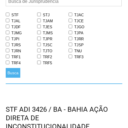
STF
STJ
TJAC
TJAL
TJAM
TJCE
TJDF
TJES
TJGO
TJMG
TJMS
TJPA
TJPI
TJPR
TJRR
TJRS
TJSC
TJSP
TJRN
TJTO
TNU
TRF1
TRF2
TRF3
TRF4
TRF5
Busca
STF ADI 3426 / BA - BAHIA AÇÃO
DIRETA DE
INCONSTITUCIONALIDADE