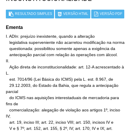
RESULTADO SIMPLES
VERSÃO HTML
VERSÃO PDF
Ementa
I. ADIn: prejuízo inexistente, quando a alteração

   legislativa superveniente não acarretou modificação na norma

   questionada: possibilitou somente apenas a exigência da

   antecipação parcial com relação às operações com álcool.

II.

   Ação direta de inconstitucionalidade: art. 12-A acrescentado à 
L.

   est. 7014/96 (Lei Básica do ICMS) pela L. est. 8.967, de

   29.12.2003, do Estado da Bahia, que regula a antecipação 
parcial

   do ICMS nas aquisições interestaduais de mercadoria para 
fins de

   comercialização: alegação de violação aos artigos 1º, inciso 
IV;

   art. 19, inciso III; art. 22, inciso VIII; art. 150, incisos IV e

   V e § 7º; art. 152, art. 155, § 2º, IV; art. 170; IV e IX; art.
