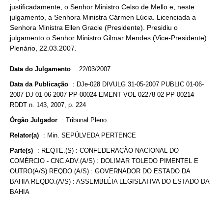
justificadamente, o Senhor Ministro Celso de Mello e, neste
julgamento, a Senhora Ministra Cármen Lúcia. Licenciada a
Senhora Ministra Ellen Gracie (Presidente). Presidiu o
julgamento o Senhor Ministro Gilmar Mendes (Vice-Presidente).
Plenário, 22.03.2007.
Data do Julgamento
:
22/03/2007
Data da Publicação
:
DJe-028 DIVULG 31-05-2007 PUBLIC 01-06-
2007 DJ 01-06-2007 PP-00024 EMENT VOL-02278-02 PP-00214
RDDT n. 143, 2007, p. 224
Órgão Julgador
:
Tribunal Pleno
Relator(a)
:
Min. SEPÚLVEDA PERTENCE
Parte(s)
:
REQTE.(S) : CONFEDERAÇÃO NACIONAL DO
COMÉRCIO - CNC ADV.(A/S) : DOLIMAR TOLEDO PIMENTEL E
OUTRO(A/S) REQDO.(A/S) : GOVERNADOR DO ESTADO DA
BAHIA REQDO.(A/S) : ASSEMBLÉIA LEGISLATIVA DO ESTADO DA
BAHIA