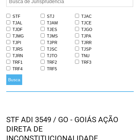
STF
STJ
TJAC
TJAL
TJAM
TJCE
TJDF
TJES
TJGO
TJMG
TJMS
TJPA
TJPI
TJPR
TJRR
TJRS
TJSC
TJSP
TJRN
TJTO
TNU
TRF1
TRF2
TRF3
TRF4
TRF5
Busca
STF ADI 3549 / GO - GOIÁS AÇÃO
DIRETA DE
INCONSTITUCIONALIDADE