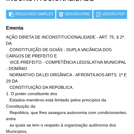
RESULTADO SIMPLES
VERSÃO HTML
VERSÃO PDF
Ementa
AÇÃO DIRETA DE INCONSTITUCIONALIDADE - ART. 75, § 2º, 
DA

   CONSTITUIÇÃO DE GOIÁS - DUPLA VACÂNCIA DOS 
CARGOS DE PREFEITO E

   VICE-PREFEITO - COMPETÊNCIA LEGISLATIVA MUNICIPAL 
- DOMÍNIO

   NORMATIVO DA LEI ORGÂNICA - AFRONTA AOS ARTS. 1º E 
29 DA

   CONSTITUIÇÃO DA REPÚBLICA.

1. O poder constituinte dos

   Estados-membros está limitado pelos princípios da 
Constituição da

   República, que lhes assegura autonomia com condicionantes, 
entre

   as quais se tem o respeito à organização autônoma dos 
Municípios,
