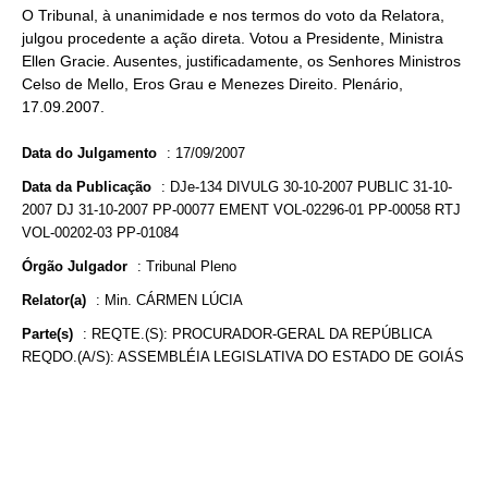
O Tribunal, à unanimidade e nos termos do voto da Relatora,
julgou procedente a ação direta. Votou a Presidente, Ministra
Ellen Gracie. Ausentes, justificadamente, os Senhores Ministros
Celso de Mello, Eros Grau e Menezes Direito. Plenário,
17.09.2007.
Data do Julgamento
:
17/09/2007
Data da Publicação
:
DJe-134 DIVULG 30-10-2007 PUBLIC 31-10-
2007 DJ 31-10-2007 PP-00077 EMENT VOL-02296-01 PP-00058 RTJ
VOL-00202-03 PP-01084
Órgão Julgador
:
Tribunal Pleno
Relator(a)
:
Min. CÁRMEN LÚCIA
Parte(s)
:
REQTE.(S): PROCURADOR-GERAL DA REPÚBLICA
REQDO.(A/S): ASSEMBLÉIA LEGISLATIVA DO ESTADO DE GOIÁS