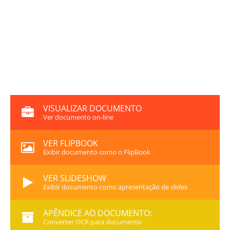
VISUALIZAR DOCUMENTO
Ver documento on-line
VER FLIPBOOK
Exibir documento como o FlipBook
VER SLIDESHOW
Exibir documento como apresentação de slides
APÊNDICE AO DOCUMENTO:
Converter OCR para documento