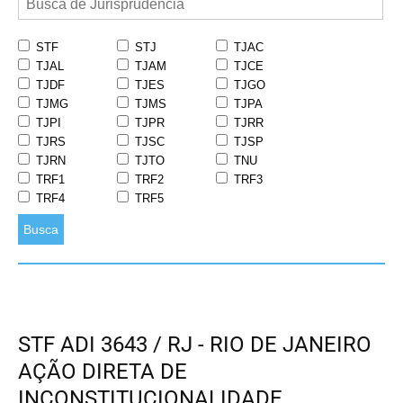
STF
STJ
TJAC
TJAL
TJAM
TJCE
TJDF
TJES
TJGO
TJMG
TJMS
TJPA
TJPI
TJPR
TJRR
TJRS
TJSC
TJSP
TJRN
TJTO
TNU
TRF1
TRF2
TRF3
TRF4
TRF5
Busca
STF ADI 3643 / RJ - RIO DE JANEIRO
AÇÃO DIRETA DE
INCONSTITUCIONALIDADE