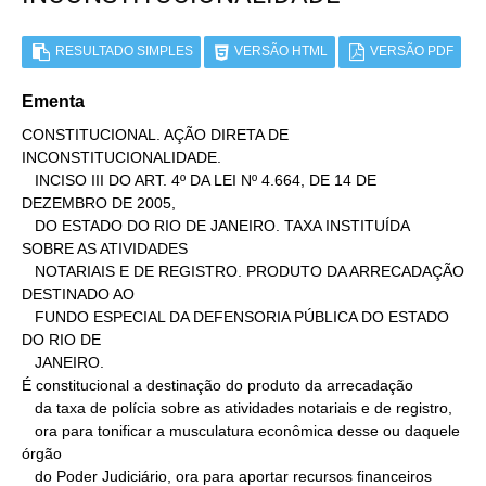
RESULTADO SIMPLES
VERSÃO HTML
VERSÃO PDF
Ementa
CONSTITUCIONAL. AÇÃO DIRETA DE 
INCONSTITUCIONALIDADE.

   INCISO III DO ART. 4º DA LEI Nº 4.664, DE 14 DE 
DEZEMBRO DE 2005,

   DO ESTADO DO RIO DE JANEIRO. TAXA INSTITUÍDA 
SOBRE AS ATIVIDADES

   NOTARIAIS E DE REGISTRO. PRODUTO DA ARRECADAÇÃO 
DESTINADO AO

   FUNDO ESPECIAL DA DEFENSORIA PÚBLICA DO ESTADO 
DO RIO DE

   JANEIRO.

É constitucional a destinação do produto da arrecadação

   da taxa de polícia sobre as atividades notariais e de registro,

   ora para tonificar a musculatura econômica desse ou daquele 
órgão

   do Poder Judiciário, ora para aportar recursos financeiros 