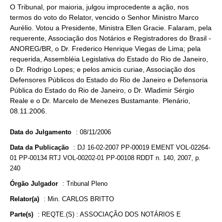
O Tribunal, por maioria, julgou improcedente a ação, nos
termos do voto do Relator, vencido o Senhor Ministro Marco
Aurélio. Votou a Presidente, Ministra Ellen Gracie. Falaram, pela
requerente, Associação dos Notários e Registradores do Brasil -
ANOREG/BR, o Dr. Frederico Henrique Viegas de Lima; pela
requerida, Assembléia Legislativa do Estado do Rio de Janeiro,
o Dr. Rodrigo Lopes; e pelos amicis curiae, Associação dos
Defensores Públicos do Estado do Rio de Janeiro e Defensoria
Pública do Estado do Rio de Janeiro, o Dr. Wladimir Sérgio
Reale e o Dr. Marcelo de Menezes Bustamante. Plenário,
08.11.2006.
Data do Julgamento
:
08/11/2006
Data da Publicação
:
DJ 16-02-2007 PP-00019 EMENT VOL-02264-
01 PP-00134 RTJ VOL-00202-01 PP-00108 RDDT n. 140, 2007, p.
240
Órgão Julgador
:
Tribunal Pleno
Relator(a)
:
Min. CARLOS BRITTO
Parte(s)
:
REQTE.(S) : ASSOCIAÇÃO DOS NOTÁRIOS E