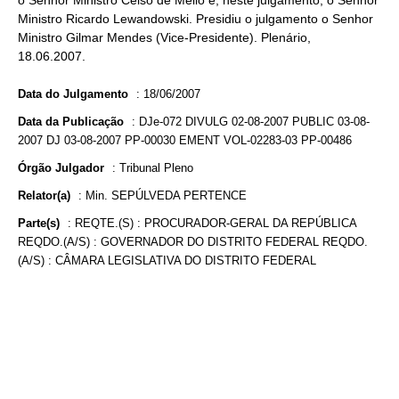
o Senhor Ministro Celso de Mello e, neste julgamento, o Senhor
Ministro Ricardo Lewandowski. Presidiu o julgamento o Senhor
Ministro Gilmar Mendes (Vice-Presidente). Plenário,
18.06.2007.
Data do Julgamento
:
18/06/2007
Data da Publicação
:
DJe-072 DIVULG 02-08-2007 PUBLIC 03-08-
2007 DJ 03-08-2007 PP-00030 EMENT VOL-02283-03 PP-00486
Órgão Julgador
:
Tribunal Pleno
Relator(a)
:
Min. SEPÚLVEDA PERTENCE
Parte(s)
:
REQTE.(S) : PROCURADOR-GERAL DA REPÚBLICA
REQDO.(A/S) : GOVERNADOR DO DISTRITO FEDERAL REQDO.
(A/S) : CÂMARA LEGISLATIVA DO DISTRITO FEDERAL