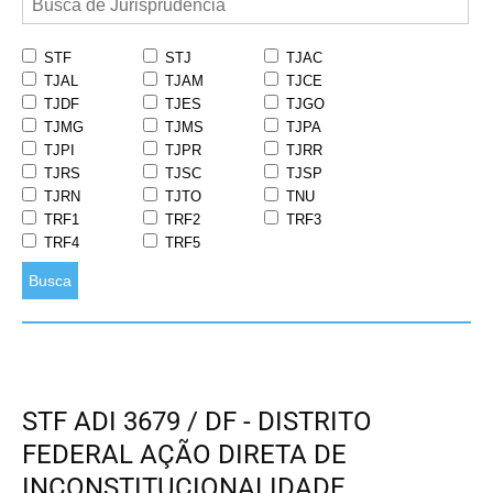
STF
STJ
TJAC
TJAL
TJAM
TJCE
TJDF
TJES
TJGO
TJMG
TJMS
TJPA
TJPI
TJPR
TJRR
TJRS
TJSC
TJSP
TJRN
TJTO
TNU
TRF1
TRF2
TRF3
TRF4
TRF5
Busca
STF ADI 3679 / DF - DISTRITO
FEDERAL AÇÃO DIRETA DE
INCONSTITUCIONALIDADE