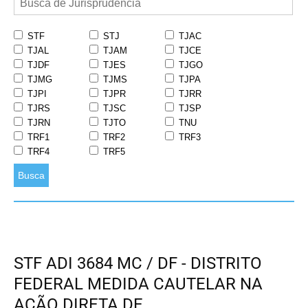
STF
STJ
TJAC
TJAL
TJAM
TJCE
TJDF
TJES
TJGO
TJMG
TJMS
TJPA
TJPI
TJPR
TJRR
TJRS
TJSC
TJSP
TJRN
TJTO
TNU
TRF1
TRF2
TRF3
TRF4
TRF5
Busca
STF ADI 3684 MC / DF - DISTRITO
FEDERAL MEDIDA CAUTELAR NA
AÇÃO DIRETA DE