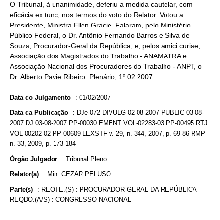
O Tribunal, à unanimidade, deferiu a medida cautelar, com
eficácia ex tunc, nos termos do voto do Relator. Votou a
Presidente, Ministra Ellen Gracie. Falaram, pelo Ministério
Público Federal, o Dr. Antônio Fernando Barros e Silva de
Souza, Procurador-Geral da República, e, pelos amici curiae,
Associação dos Magistrados do Trabalho - ANAMATRA e
Associação Nacional dos Procuradores do Trabalho - ANPT, o
Dr. Alberto Pavie Ribeiro. Plenário, 1º.02.2007.
Data do Julgamento
:
01/02/2007
Data da Publicação
:
DJe-072 DIVULG 02-08-2007 PUBLIC 03-08-
2007 DJ 03-08-2007 PP-00030 EMENT VOL-02283-03 PP-00495 RTJ
VOL-00202-02 PP-00609 LEXSTF v. 29, n. 344, 2007, p. 69-86 RMP
n. 33, 2009, p. 173-184
Órgão Julgador
:
Tribunal Pleno
Relator(a)
:
Min. CEZAR PELUSO
Parte(s)
:
REQTE.(S) : PROCURADOR-GERAL DA REPÚBLICA
REQDO.(A/S) : CONGRESSO NACIONAL