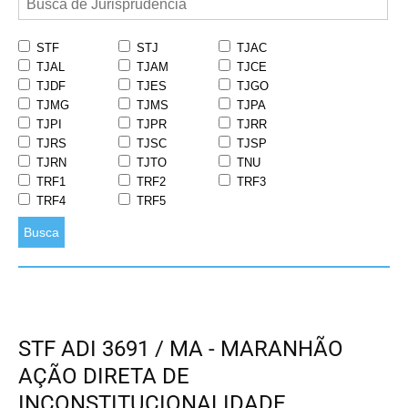
STF
STJ
TJAC
TJAL
TJAM
TJCE
TJDF
TJES
TJGO
TJMG
TJMS
TJPA
TJPI
TJPR
TJRR
TJRS
TJSC
TJSP
TJRN
TJTO
TNU
TRF1
TRF2
TRF3
TRF4
TRF5
Busca
STF ADI 3691 / MA - MARANHÃO
AÇÃO DIRETA DE
INCONSTITUCIONALIDADE