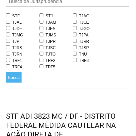
STF
STJ
TJAC
TJAL
TJAM
TJCE
TJDF
TJES
TJGO
TJMG
TJMS
TJPA
TJPI
TJPR
TJRR
TJRS
TJSC
TJSP
TJRN
TJTO
TNU
TRF1
TRF2
TRF3
TRF4
TRF5
Busca
STF ADI 3823 MC / DF - DISTRITO
FEDERAL MEDIDA CAUTELAR NA
AÇÃO DIRETA DE