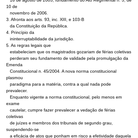
   16 de agosto de 2005, fundamento do Ato Regimental n. 5, de 
10 de

   novembro de 2006.

3. Afronta aos arts. 93, inc. XIII, e 103-B

   da Constituição da República.

4. Princípio da

   ininterruptabilidade da jurisdição.

5. As regras legais que

   estabeleciam que os magistrados gozariam de férias coletivas

   perderam seu fundamento de validade pela promulgação da 
Emenda

   Constitucional n. 45/2004. A nova norma constitucional 
plasmou

   paradigma para a matéria, contra a qual nada pode 
prevalecer.

   Enquanto vigente a norma constitucional, pelo menos em 
exame

   cautelar, cumpre fazer prevalecer a vedação de férias 
coletivas

   de juízes e membros dos tribunais de segundo grau, 
suspendendo-se

   a eficácia de atos que ponham em risco a efetividade daquela
