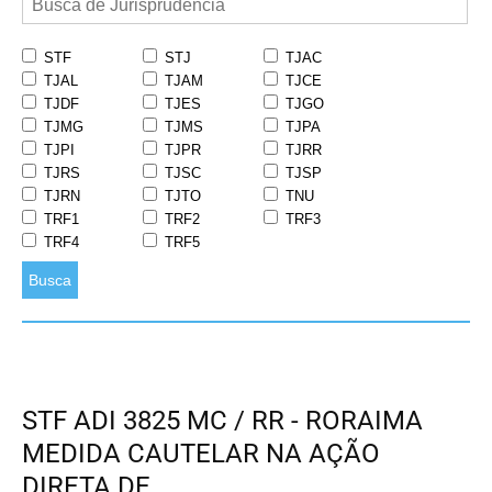
STF
STJ
TJAC
TJAL
TJAM
TJCE
TJDF
TJES
TJGO
TJMG
TJMS
TJPA
TJPI
TJPR
TJRR
TJRS
TJSC
TJSP
TJRN
TJTO
TNU
TRF1
TRF2
TRF3
TRF4
TRF5
Busca
STF ADI 3825 MC / RR - RORAIMA
MEDIDA CAUTELAR NA AÇÃO
DIRETA DE