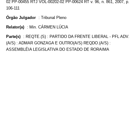
02 PP-00455 RTJ VOL-00202-02 PP-00624 RT v. 96, n. 861, 2007, p.
106-111
Órgão Julgador
:
Tribunal Pleno
Relator(a)
:
Min. CÁRMEN LÚCIA
Parte(s)
:
REQTE.(S) : PARTIDO DA FRENTE LIBERAL - PFL ADV.
(A/S) : ADMAR GONZAGA E OUTRO(A/S) REQDO.(A/S) :
ASSEMBLÉIA LEGISLATIVA DO ESTADO DE RORAIMA