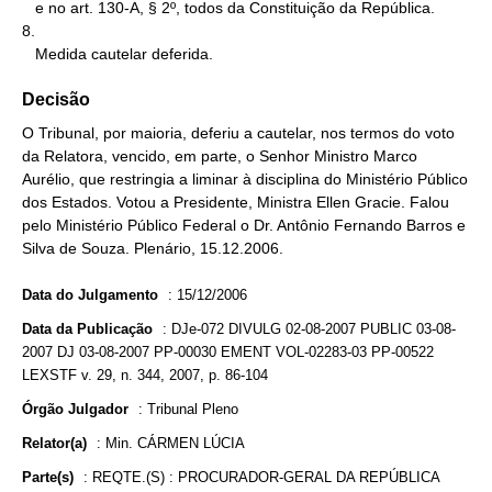
   e no art. 130-A, § 2º, todos da Constituição da República.

8.

   Medida cautelar deferida.
Decisão
O Tribunal, por maioria, deferiu a cautelar, nos termos do voto
da Relatora, vencido, em parte, o Senhor Ministro Marco
Aurélio, que restringia a liminar à disciplina do Ministério Público
dos Estados. Votou a Presidente, Ministra Ellen Gracie. Falou
pelo Ministério Público Federal o Dr. Antônio Fernando Barros e
Silva de Souza. Plenário, 15.12.2006.
Data do Julgamento
:
15/12/2006
Data da Publicação
:
DJe-072 DIVULG 02-08-2007 PUBLIC 03-08-
2007 DJ 03-08-2007 PP-00030 EMENT VOL-02283-03 PP-00522
LEXSTF v. 29, n. 344, 2007, p. 86-104
Órgão Julgador
:
Tribunal Pleno
Relator(a)
:
Min. CÁRMEN LÚCIA
Parte(s)
:
REQTE.(S) : PROCURADOR-GERAL DA REPÚBLICA