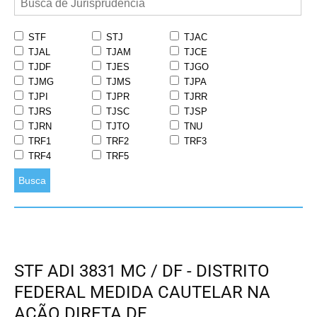
STF
STJ
TJAC
TJAL
TJAM
TJCE
TJDF
TJES
TJGO
TJMG
TJMS
TJPA
TJPI
TJPR
TJRR
TJRS
TJSC
TJSP
TJRN
TJTO
TNU
TRF1
TRF2
TRF3
TRF4
TRF5
Busca
STF ADI 3831 MC / DF - DISTRITO
FEDERAL MEDIDA CAUTELAR NA
AÇÃO DIRETA DE