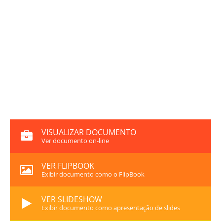
VISUALIZAR DOCUMENTO
Ver documento on-line
VER FLIPBOOK
Exibir documento como o FlipBook
VER SLIDESHOW
Exibir documento como apresentação de slides