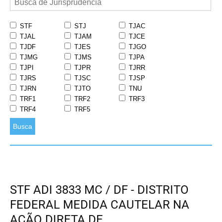
STF
STJ
TJAC
TJAL
TJAM
TJCE
TJDF
TJES
TJGO
TJMG
TJMS
TJPA
TJPI
TJPR
TJRR
TJRS
TJSC
TJSP
TJRN
TJTO
TNU
TRF1
TRF2
TRF3
TRF4
TRF5
Busca
STF ADI 3833 MC / DF - DISTRITO
FEDERAL MEDIDA CAUTELAR NA
AÇÃO DIRETA DE