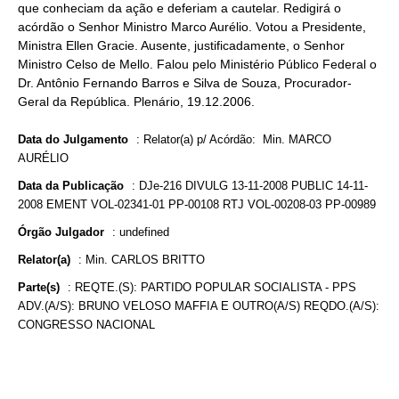
que conheciam da ação e deferiam a cautelar. Redigirá o
acórdão o Senhor Ministro Marco Aurélio. Votou a Presidente,
Ministra Ellen Gracie. Ausente, justificadamente, o Senhor
Ministro Celso de Mello. Falou pelo Ministério Público Federal o
Dr. Antônio Fernando Barros e Silva de Souza, Procurador-
Geral da República. Plenário, 19.12.2006.
Data do Julgamento
:
Relator(a) p/ Acórdão: Min. MARCO
AURÉLIO
Data da Publicação
:
DJe-216 DIVULG 13-11-2008 PUBLIC 14-11-
2008 EMENT VOL-02341-01 PP-00108 RTJ VOL-00208-03 PP-00989
Órgão Julgador
:
undefined
Relator(a)
:
Min. CARLOS BRITTO
Parte(s)
:
REQTE.(S): PARTIDO POPULAR SOCIALISTA - PPS
ADV.(A/S): BRUNO VELOSO MAFFIA E OUTRO(A/S) REQDO.(A/S):
CONGRESSO NACIONAL