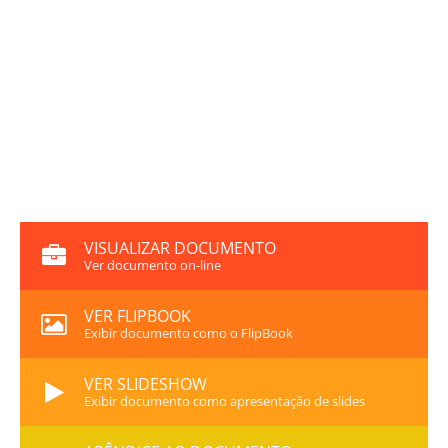
VISUALIZAR DOCUMENTO
Ver documento on-line
VER FLIPBOOK
Exibir documento como o FlipBook
VER SLIDESHOW
Exibir documento como apresentação de slides