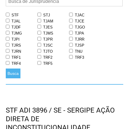
STF
STJ
TJAC
TJAL
TJAM
TJCE
TJDF
TJES
TJGO
TJMG
TJMS
TJPA
TJPI
TJPR
TJRR
TJRS
TJSC
TJSP
TJRN
TJTO
TNU
TRF1
TRF2
TRF3
TRF4
TRF5
Busca
STF ADI 3896 / SE - SERGIPE AÇÃO
DIRETA DE
INCONSTITUCIONALIDADE