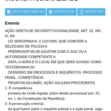
RESULTADO SIMPLES
VERSÃO HTML
VERSÃO PDF
Ementa
AÇÃO DIRETA DE INCONSTITUCIONALIDADE. ART. 32, INC. 
IV, DA

   LEI SERGIPANA N. 4.122/1999, QUE CONFERE A 
DELEGADO DE POLÍCIA A

   PRERROGATIVA DE AJUSTAR COM O JUIZ OU A 
AUTORIDADE COMPETENTE A

   DATA, A HORA E O LOCAL EM QUE SERÁ OUVIDO COMO 
TESTEMUNHA OU

   OFENDIDO EM PROCESSOS E INQUÉRITOS. PROCESSO 
PENAL. COMPETÊNCIA

   PRIVATIVA DA UNIÃO. AÇÃO JULGADA PROCEDENTE.

1. É competência

   privativa da União legislar sobre direito processual (art. 22,

   inc. I, da Constituição da República).

2. A persecução criminal,

   da qual fazem parte o inquérito policial e a ação penal, rege-