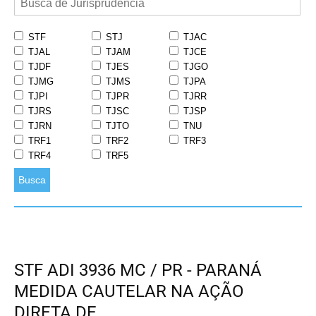
STF
STJ
TJAC
TJAL
TJAM
TJCE
TJDF
TJES
TJGO
TJMG
TJMS
TJPA
TJPI
TJPR
TJRR
TJRS
TJSC
TJSP
TJRN
TJTO
TNU
TRF1
TRF2
TRF3
TRF4
TRF5
Busca
STF ADI 3936 MC / PR - PARANÁ
MEDIDA CAUTELAR NA AÇÃO
DIRETA DE