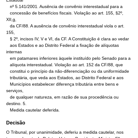
Estadual

   nº 5.141/2001. Ausência de convênio interestadual para a

   concessão de benefícios fiscais. Violação ao art. 155, §2º, 
XII,g,

   da CF/88. A ausência de convênio interestadual viola o art. 
155,

   § 2º, incisos IV, V e VI, da CF. A Constituição é clara ao vedar

   aos Estados e ao Distrito Federal a fixação de alíquotas 
internas

   em patamares inferiores àquele instituído pelo Senado para a

   alíquota interestadual. Violação ao art. 152 da CF/88, que

   constitui o princípio da não-diferenciação ou da uniformidade

   tributária, que veda aos Estados, ao Distrito Federal e aos

   Municípios estabelecer diferença tributária entre bens e 
serviços,

   de qualquer natureza, em razão de sua procedência ou 
destino. 5.

   Medida cautelar deferida.
Decisão
O Tribunal, por unanimidade, deferiu a medida cautelar, nos