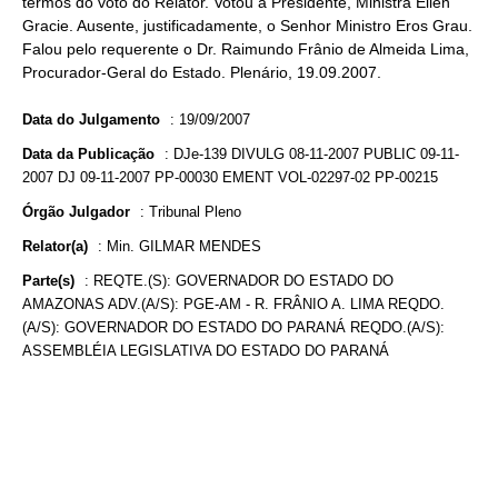
termos do voto do Relator. Votou a Presidente, Ministra Ellen
Gracie. Ausente, justificadamente, o Senhor Ministro Eros Grau.
Falou pelo requerente o Dr. Raimundo Frânio de Almeida Lima,
Procurador-Geral do Estado. Plenário, 19.09.2007.
Data do Julgamento
:
19/09/2007
Data da Publicação
:
DJe-139 DIVULG 08-11-2007 PUBLIC 09-11-
2007 DJ 09-11-2007 PP-00030 EMENT VOL-02297-02 PP-00215
Órgão Julgador
:
Tribunal Pleno
Relator(a)
:
Min. GILMAR MENDES
Parte(s)
:
REQTE.(S): GOVERNADOR DO ESTADO DO
AMAZONAS ADV.(A/S): PGE-AM - R. FRÂNIO A. LIMA REQDO.
(A/S): GOVERNADOR DO ESTADO DO PARANÁ REQDO.(A/S):
ASSEMBLÉIA LEGISLATIVA DO ESTADO DO PARANÁ